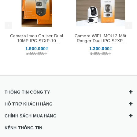
Mua hàng
Mua hàng
Mua
Camera WIFI IMOU 2 Mắt
Camera PTZ Wifi 5MP
Ranger Dual IPC-S2XP-
DAHUA DH-SD2A500-GN-
6M0WED 6MP Xoay 360
AW-PV (Quay quét 360)
1.300.000₫
1.099.000₫
độ, Đàm Thoại 2 Chiều
1.800.000₫
1.790.000₫
THÔNG TIN CÔNG TY
HỖ TRỢ KHÁCH HÀNG
CHÍNH SÁCH MUA HÀNG
KÊNH THÔNG TIN