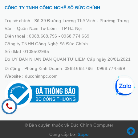
CÔNG TY TNHH CÔNG NGHỆ SỐ ĐỨC CHÍNH
Trụ sở chính :
Số 39 Đường Lương Thế Vinh - Phường Trung
Văn - Quận Nam Từ Liêm - TP Hà Nội
Điện thoại :
0988.668.796 - 0968.774.669
Công ty TNHH Công Nghệ Số Đức Chính
Số dkkd: 0109502985
Do ỦY BAN NHÂN DÂN QUẬN TỪ LIÊM Cấp ngày 20/01/2021
Di động :
Phòng Kinh Doanh: 0988.668.796 - 0968.774.669
Website :
ducchinhpc.com
© Bản quyền thuộc về Đức Chính Computer
Cung cấp bởi
Sapo