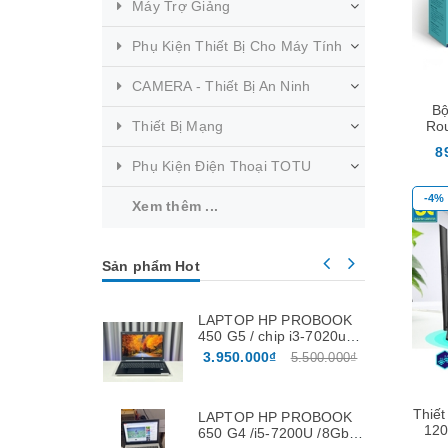
Máy Trợ Giảng
Phụ Kiện Thiết Bị Cho Máy Tính
CAMERA - Thiết Bị An Ninh
Bộ
Thiết Bị Mạng
Rou
Bă
8
Phụ Kiện Điện Thoại TOTU
-4%
Xem thêm ...
Sản phẩm Hot
Mua hàng
Mua hàng
LAPTOP HP PROBOOK
450 G5 / chip i3-7020u /
ram 8Gb / ssd 256Gb /
3.950.000₫
5.500.000₫
màn 15.6″
Thiết
LAPTOP HP PROBOOK
120
650 G4 /i5-7200U /8Gb