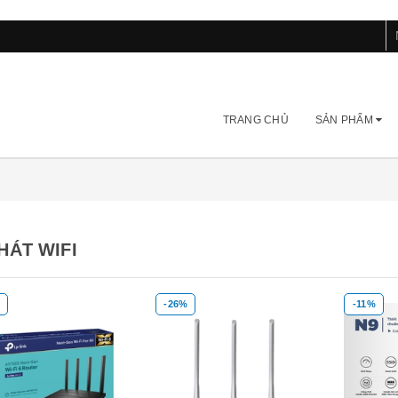
TRANG CHỦ
SẢN PHẨM
HÁT WIFI
-26%
-11%
Mua hàng