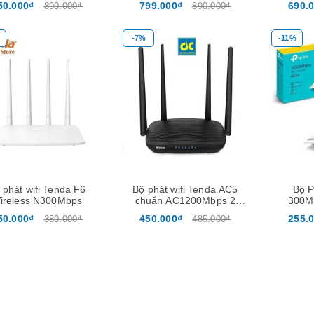
8G SSD 256G 15.6 inch
8.900.000₫
50.000₫
799.000₫
690.
890.000₫
890.000₫
Full HD
14.500.000₫
-7%
-11%
Mua hàng
 phát wifi Tenda F6
Bộ phát wifi Tenda AC5
Bộ P
ireless N300Mbps
chuẩn AC1200Mbps 2
300M
băng tần kép
TPLink 
50.000₫
450.000₫
255.
380.000₫
485.000₫