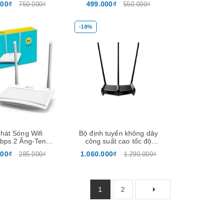
000₫
499.000₫
750.000₫
550.000₫
Hãng
-18%
Xem nhanh
Xem nhanh
hát Sóng Wifi
Bộ định tuyến không dây
bps 2 Ăng-Ten
công suất cao tốc độ
820N- Hàng Chính
450Mbps chuẩn N TL-
000₫
1.060.000₫
285.000₫
1.290.000₫
Hãng
WR941HP
1
2