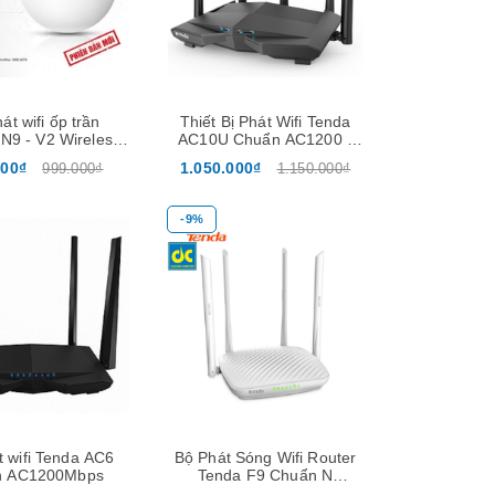
át wifi ốp trần
Thiết Bị Phát Wifi Tenda
 N9 - V2 Wireless
AC10U Chuẩn AC1200 -
N300Mbps
Hàng Chính Hãng
000₫
1.050.000₫
999.000₫
1.150.000₫
-9%
Xem nhanh
Xem nhanh
t wifi Tenda AC6
Bộ Phát Sóng Wifi Router
n AC1200Mbps
Tenda F9 Chuẩn N
600Mbps - Hàng Chính