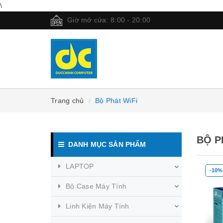
\
Giờ mở cửa: 8:00 - 20:00
Trang chủ
Bộ Phát WiFi
BỘ P
DANH MỤC SẢN PHẨM
LAPTOP
-10%
Bộ Case Máy Tính
Linh Kiện Máy Tính
Mua hàng
Mua hàng