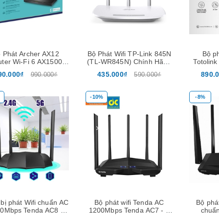
 Phát Archer AX12
Bộ Phát Wifi TP-Link 845N
Bộ ph
ter Wi-Fi 6 AX1500
(TL-WR845N) Chính Hãng
Totolink
ng Tần Kép Gigabit
3 ăng ten
90.000₫
435.000₫
890.
990.000₫
590.000₫
-10%
-8%
Mua hàng
Laptop HP Probook
640G5 -
i5/8/256GB/14inch HD
5.900.000₫
8.500.000₫
 bị phát Wifi chuẩn AC
Bộ phát wifi Tenda AC
Bộ phá
Laptop HP Pavilion 15-
0Mbps Tenda AC8 -
1200Mbps Tenda AC7 - 2
chuẩ
CW AMD R3-3300U Ram
Hàng Chính Hãng
băng tần