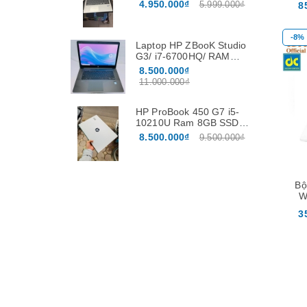
/256Gb /15.6″
4.950.000₫
5.999.000₫
8
-8%
Laptop HP ZBooK Studio
G3/ i7-6700HQ/ RAM
16GB / SSD 512GB / Vga
8.500.000₫
Nvidia Quadro M1000M
11.000.000₫
4G màn 15.6”FHD
Mua hàng
Mua hàng
HP ProBook 450 G7 i5-
10210U Ram 8GB SSD
256GB Màn hình 15.6
8.500.000₫
9.500.000₫
Inch
Bộ
W
3