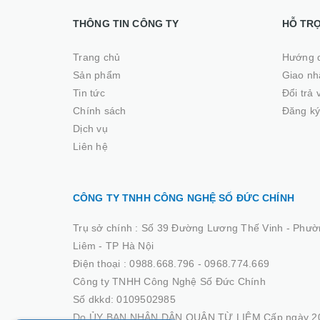
THÔNG TIN CÔNG TY
HỖ TR
Trang chủ
Hướng 
Sản phẩm
Giao nhâ
Tin tức
Đổi trả
Chính sách
Đăng ký
Dịch vụ
Liên hệ
CÔNG TY TNHH CÔNG NGHỆ SỐ ĐỨC CHÍNH
Trụ sở chính :
Số 39 Đường Lương Thế Vinh - Phườ
Liêm - TP Hà Nội
Điện thoại :
0988.668.796 - 0968.774.669
Công ty TNHH Công Nghệ Số Đức Chính
Số dkkd: 0109502985
Do ỦY BAN NHÂN DÂN QUẬN TỪ LIÊM Cấp ngày 20