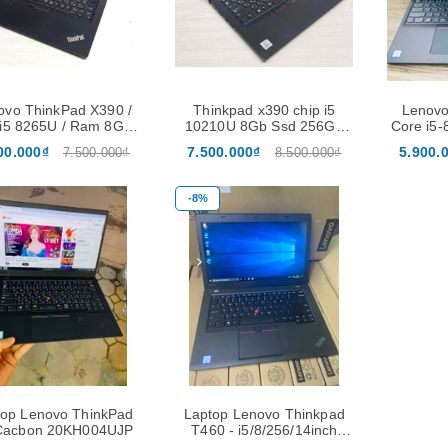
ovo ThinkPad X390 /
Thinkpad x390 chip i5
Lenovo
i5 8265U / Ram 8GB /
10210U 8Gb Ssd 256Gb
Core i5
D M.2 256GB / màn
màn 13.3'' FHD
/ SSD 2
00.000₫
7.500.000₫
5.900.
7.500.000₫
8.500.000₫
13.3'' FHD
-8%
Laptop HP Probook
640G5 -
i5/8/256GB/14inch HD
5.900.000₫
8.500.000₫
top Lenovo ThinkPad
Laptop Lenovo Thinkpad
Laptop HP Pavilion 15-
Cacbon 20KH004UJP
T460 - i5/8/256/14inch
CW AMD R3-3300U Ram
FHD