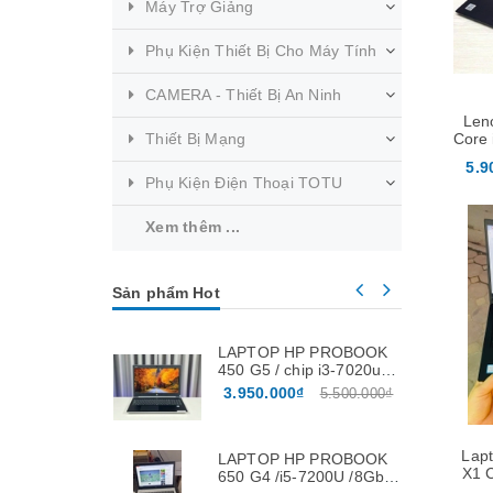
Máy Trợ Giảng
Phụ Kiện Thiết Bị Cho Máy Tính
CAMERA - Thiết Bị An Ninh
Len
Thiết Bị Mạng
Core 
SS
5.9
Phụ Kiện Điện Thoại TOTU
Xem thêm ...
Sản phẩm Hot
Mua hàng
LAPTOP HP PROBOOK
450 G5 / chip i3-7020u /
ram 8Gb / ssd 256Gb /
3.950.000₫
5.500.000₫
màn 15.6″
Lap
LAPTOP HP PROBOOK
X1 
650 G4 /i5-7200U /8Gb