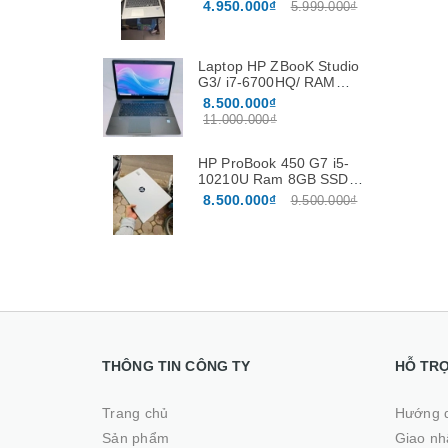
/256Gb /15.6″
4.950.000₫
5.999.000₫
Laptop HP ZBooK Studio
G3/ i7-6700HQ/ RAM
16GB / SSD 512GB / Vga
8.500.000₫
Nvidia Quadro M1000M
11.000.000₫
4G màn 15.6”FHD
HP ProBook 450 G7 i5-
10210U Ram 8GB SSD
256GB Màn hình 15.6
8.500.000₫
9.500.000₫
Inch
THÔNG TIN CÔNG TY
HỖ TR
Trang chủ
Hướng 
Sản phẩm
Giao nhâ