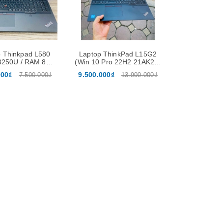
 Thinkpad L580
Laptop ThinkPad L15G2
-8250U / RAM 8GB
(Win 10 Pro 22H2 21AK22)
56GB / Màn 15.6
chip i5-1135G7 / ram 8g /
000₫
9.500.000₫
7.500.000₫
13.900.000₫
inch FHD
ssd nvme 256 fhd
Xem nhanh
Xem nhanh