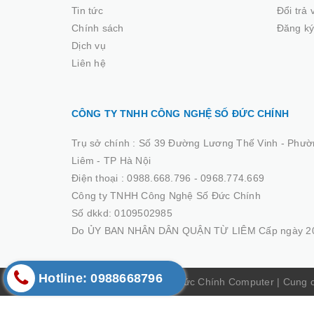
Tin tức
Đổi trả
Chính sách
Đăng ký
Dịch vụ
Liên hệ
CÔNG TY TNHH CÔNG NGHỆ SỐ ĐỨC CHÍNH
Trụ sở chính :
Số 39 Đường Lương Thế Vinh - Phườ
Liêm - TP Hà Nội
Điện thoại :
0988.668.796 - 0968.774.669
Công ty TNHH Công Nghệ Số Đức Chính
Số dkkd: 0109502985
Do ỦY BAN NHÂN DÂN QUẬN TỪ LIÊM Cấp ngày 20
Hotline: 0988668796
© Bản quyền thuộc về Đức Chính Computer
|
Cung 