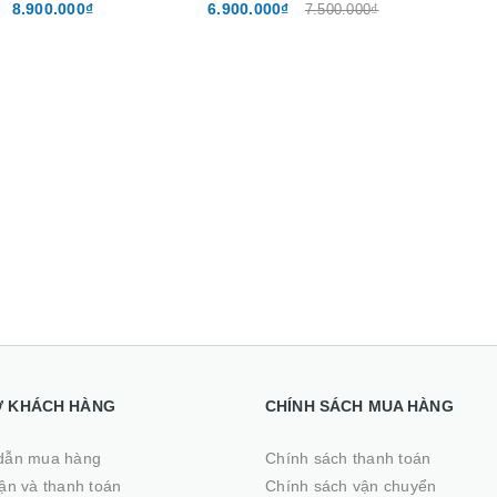
8G SSD 256G 15.6 inch
8.900.000₫
8.900.000₫
6.900.000₫
7.500.000₫
Full HD
14.500.000₫
Ợ KHÁCH HÀNG
CHÍNH SÁCH MUA HÀNG
dẫn mua hàng
Chính sách thanh toán
̣n và thanh toán
Chính sách vận chuyển