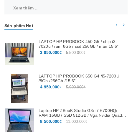
Xem thêm ...
Sản phẩm Hot
LAPTOP HP PROBOOK 450 G5 / chip i3-
7020u / ram 8Gb / ssd 256Gb / màn 15.6″
3.950.000₫
5.500.000₫
LAPTOP HP PROBOOK 650 G4 /i5-7200U
/8Gb /256Gb /15.6″
4.950.000₫
5.999.000₫
Laptop HP ZBooK Studio G3/ i7-6700HQ/
RAM 16GB / SSD 512GB / Vga Nvidia Quadro
M1000M 4G màn 15.6”FHD
8.500.000₫
11.000.000₫