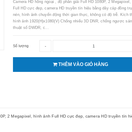
Camera HD hồng ngoại , độ phân giải Full HD 1080P, 2 Megapixel,
Full HD cực đẹp, camera HD truyền tín hiệu bằng dây cáp đồng tr
nén, hình ảnh chuyển động thời gian thực, không có độ trễ. Kích 
hình ảnh 1920(H)x1080(V) Chống nhiểu 3D DNR, chống ngược sán
thuật số DWDR, c...
-
Số lượng
THÊM VÀO GIỎ HÀNG
0P, 2 Megapixel, hình ảnh Full HD cực đẹp, camera HD truyền tín h