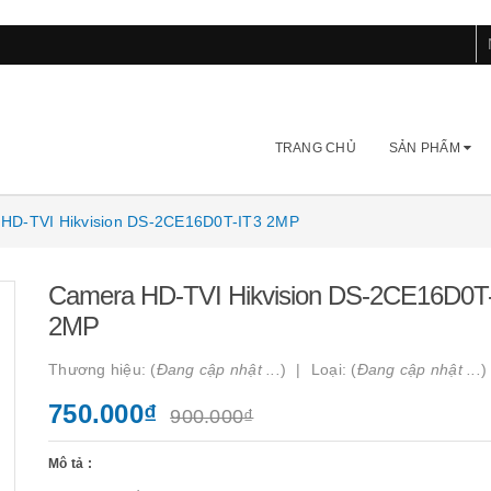
TRANG CHỦ
SẢN PHẨM
HD-TVI Hikvision DS-2CE16D0T-IT3 2MP
Camera HD-TVI Hikvision DS-2CE16D0T
2MP
Thương hiệu: (
Đang cập nhật ...
)
Loại: (
Đang cập nhật ...
)
750.000₫
900.000₫
Mô tả :