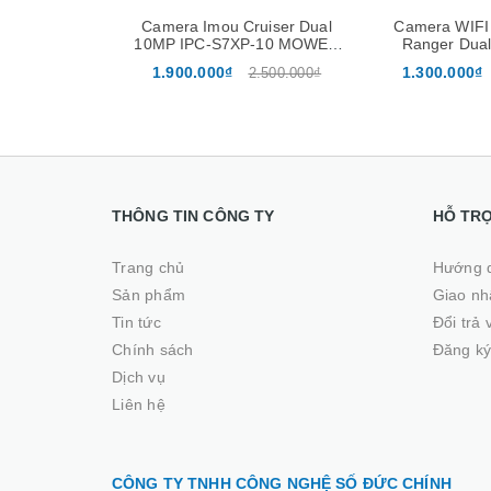
Camera Imou Cruiser Dual
Camera WIFI
10MP IPC-S7XP-10 MOWED
Ranger Dual
ngoài trời
6M0WED 6MP 
1.900.000₫
1.300.000₫
2.500.000₫
Đàm Thoại
THÔNG TIN CÔNG TY
HỖ TR
Trang chủ
Hướng 
Sản phẩm
Giao nhâ
Tin tức
Đổi trả
Chính sách
Đăng ký
Dịch vụ
Liên hệ
CÔNG TY TNHH CÔNG NGHỆ SỐ ĐỨC CHÍNH