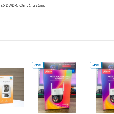
t số DWDR, cân bằng sáng.
-39%
-43%
Mua hàng
Xem nhanh
Mua hàng