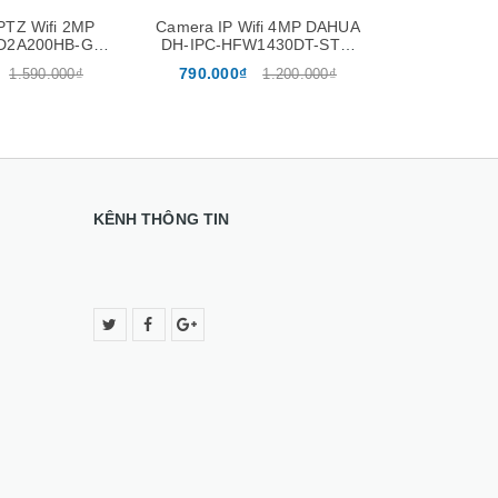
PTZ Wifi 2MP
Camera IP Wifi 4MP DAHUA
Camera IP
D2A200HB-GN-
DH-IPC-HFW1430DT-STW
DH-IPC - H
 Quay Quét
(Thân)
(
790.000₫
790.000
1.590.000₫
1.200.000₫
KÊNH THÔNG TIN