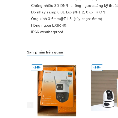
Chống nhiểu 3D DNR, chống ngược sáng kỹ thuậ
Độ nhạy sáng: 0.01 Lux@F1.2, 0lux IR ON
Ống kính 3.6mm@F1.8 (tùy chọn: 6mm)
Hồng ngoại EXIR 40m
IP66 weatherproof
Sản phẩm liên quan
-24%
-28%
Mua hàng
Mua hàng