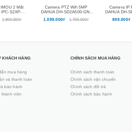
 IMOU 2 Mắt
Camera PTZ Wifi 5MP
Camera IP 
 IPC-S2XP-
DAHUA DH-SD2A500-GN-
DAHUA DH-S
Xoay 360 độ,
AW-PV (Quay quét 360)
AW-PV-S2
1.099.000₫
899.000₫
1.800.000₫
1.790.000₫
 2 Chiều
Ợ KHÁCH HÀNG
CHÍNH SÁCH MUA HÀNG
dẫn mua hàng
Chính sách thanh toán
̣n và thanh toán
Chính sách vận chuyển
 và bảo hành
Chính sách đổi trả
 thành viên
Chính sách bảo hành