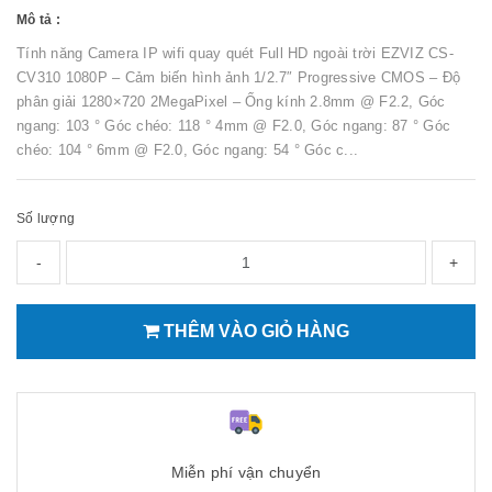
Mô tả :
Tính năng Camera IP wifi quay quét Full HD ngoài trời EZVIZ CS-
CV310 1080P – Cảm biến hình ảnh 1/2.7″ Progressive CMOS – Độ
phân giải 1280×720 2MegaPixel – Ống kính 2.8mm @ F2.2, Góc
ngang: 103 ° Góc chéo: 118 ° 4mm @ F2.0, Góc ngang: 87 ° Góc
chéo: 104 ° 6mm @ F2.0, Góc ngang: 54 ° Góc c...
Số lượng
-
+
THÊM VÀO GIỎ HÀNG
Miễn phí vận chuyển