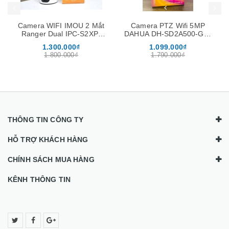
Camera WIFI IMOU 2 Mắt
Camera PTZ Wifi 5MP
Ranger Dual IPC-S2XP-
DAHUA DH-SD2A500-GN-
6M0WED 6MP Xoay 360
AW-PV (Quay quét 360)
1.300.000₫
1.099.000₫
độ, Đàm Thoại 2 Chiều
1.800.000₫
1.790.000₫
THÔNG TIN CÔNG TY
HỖ TRỢ KHÁCH HÀNG
CHÍNH SÁCH MUA HÀNG
KÊNH THÔNG TIN