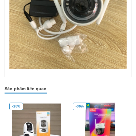
Sản phẩm liên quan
-28%
-39%
Mua hàng
Mua hàng
Mua