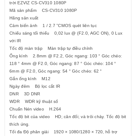
trời EZVIZ CS-CV310 1080P
Mã sản phẩm CS-CV310 1080P
Hãng sản xuất
Cảm biến ảnh 1 / 2.7 ”CMOS quét liên tục
Chiếu sáng tối thiểu 0,02 lux @ (F2.0, AGC ON), 0 Lux
với IR
Tốc độ màn trập Màn trập tự điều chỉnh
Ống kính 2.8mm @ F2.2, Góc ngang: 103 ° Góc chéo:
118 ° 4mm @ F2.0, Góc ngang: 87 ° Góc chéo: 104 °
6mm @ F2.0, Góc ngang: 54 ° Góc chéo: 62 °
Gắn ống kính M12
Ngày đêm Bộ lọc cắt IR
DNR 3D DNR
WDR WDR kỹ thuật số
Chuẩn Nén video H.264
Tốc độ bit của video HD; cân đối; và trôi chảy. Tốc độ bit
thích ứng.
Tối đa Độ phân giải 1920 × 1080/1280 × 720, hỗ trợ