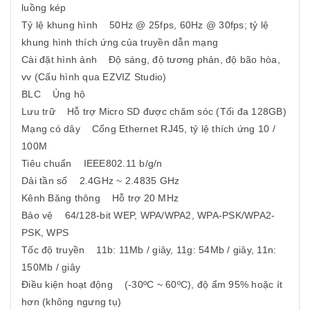
luồng kép
Tỷ lệ khung hình 50Hz @ 25fps, 60Hz @ 30fps; tỷ lệ
khung hình thích ứng của truyền dẫn mạng
Cài đặt hình ảnh Độ sáng, độ tương phản, độ bão hòa,
vv (Cấu hình qua EZVIZ Studio)
BLC Ủng hộ
Lưu trữ Hỗ trợ Micro SD được chăm sóc (Tối đa 128GB)
Mạng có dây Cổng Ethernet RJ45, tỷ lệ thích ứng 10 /
100M
Tiêu chuẩn IEEE802.11 b/g/n
Dải tần số 2.4GHz ~ 2.4835 GHz
Kênh Băng thông Hỗ trợ 20 MHz
Bảo vệ 64/128-bit WEP, WPA/WPA2, WPA-PSK/WPA2-
PSK, WPS
Tốc độ truyền 11b: 11Mb / giây, 11g: 54Mb / giây, 11n:
150Mb / giây
Điều kiện hoạt động (-30ºC ~ 60ºC), độ ẩm 95% hoặc ít
hơn (không ngưng tụ)