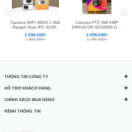
Camera WIFI IMOU 2 Mắt
Camera PTZ Wifi 5MP
Ranger Dual IPC-S2XP-
DAHUA DH-SD2A500-GN-
6M0WED 6MP Xoay 360
AW-PV (Quay quét 360)
1.300.000₫
1.099.000₫
độ, Đàm Thoại 2 Chiều
1.800.000₫
1.790.000₫
THÔNG TIN CÔNG TY
HỖ TRỢ KHÁCH HÀNG
CHÍNH SÁCH MUA HÀNG
KÊNH THÔNG TIN