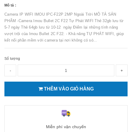
Mô tả :
Camera IP WIFI IMOU IPC-F22P 2MP Ngoài Trời MÔ TẢ SẢN
PHẨM -Camera Imou Bullet 2C F22 Tự Phát WIFI Thẻ 32gb lưu từ
5-7 ngày Thẻ 64gb lưu từ 10-12 ngày Điểm lại những tính năng
vượt trội của Imou Bullet 2C F22: - Khả năng TỰ PHÁT WIFI, giúp
kết nối phần mềm với camera tại nơi không có só...
Số lượng
-
+
THÊM VÀO GIỎ HÀNG
Miễn phí vận chuyển