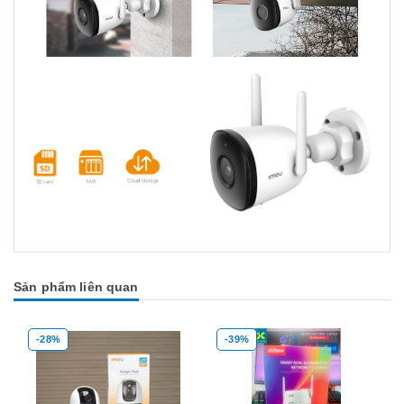
Sản phẩm liên quan
-28%
-39%
Mua hàng
Mua hàng
Mua