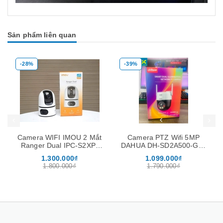
Sản phẩm liên quan
-28%
-39%
Mua hàng
Mua hàng
Mua
Camera WIFI IMOU 2 Mắt
Camera PTZ Wifi 5MP
Ranger Dual IPC-S2XP-
DAHUA DH-SD2A500-GN-
6M0WED 6MP Xoay 360
AW-PV (Quay quét 360)
1.300.000₫
1.099.000₫
độ, Đàm Thoại 2 Chiều
1.800.000₫
1.790.000₫