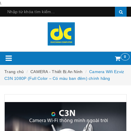
\
0
Trang chủ
CAMERA - Thiết Bị An Ninh
Camera Wifi Ezviz
C3N 1080P (Full Color – Có màu ban đêm) chính hãng