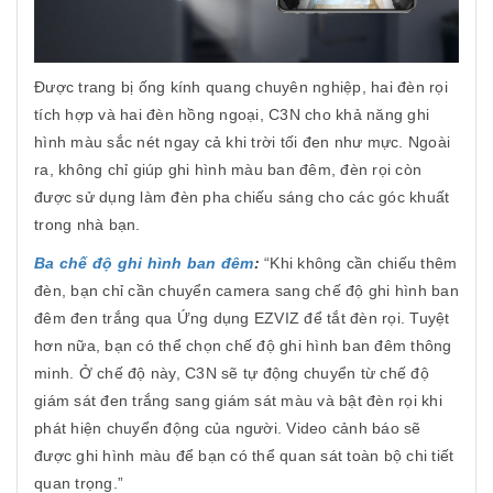
Được trang bị ống kính quang chuyên nghiệp, hai đèn rọi
tích hợp và hai đèn hồng ngoại, C3N cho khả năng ghi
hình màu sắc nét ngay cả khi trời tối đen như mực. Ngoài
ra, không chỉ giúp ghi hình màu ban đêm, đèn rọi còn
được sử dụng làm đèn pha chiếu sáng cho các góc khuất
trong nhà bạn.
Ba chế độ ghi hình ban đêm
:
“Khi không cần chiếu thêm
đèn, bạn chỉ cần chuyển camera sang chế độ ghi hình ban
đêm đen trắng qua Ứng dụng EZVIZ để tắt đèn rọi. Tuyệt
hơn nữa, bạn có thể chọn chế độ ghi hình ban đêm thông
minh. Ở chế độ này, C3N sẽ tự động chuyển từ chế độ
giám sát đen trắng sang giám sát màu và bật đèn rọi khi
phát hiện chuyển động của người. Video cảnh báo sẽ
được ghi hình màu để bạn có thể quan sát toàn bộ chi tiết
quan trọng.”