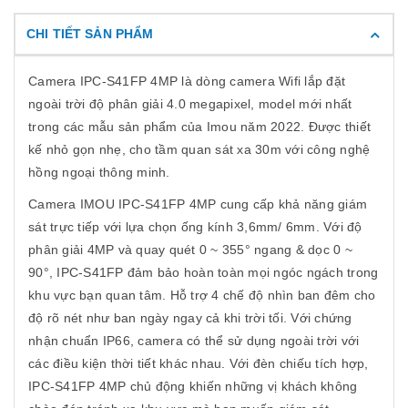
CHI TIẾT SẢN PHẨM
Camera IPC-S41FP 4MP là dòng camera Wifi lắp đặt
ngoài trời độ phân giải 4.0 megapixel, model mới nhất
trong các mẫu sản phẩm của Imou năm 2022. Được thiết
kế nhỏ gọn nhẹ, cho tầm quan sát xa 30m với công nghệ
hồng ngoại thông minh.
Camera IMOU IPC-S41FP 4MP cung cấp khả năng giám
sát trực tiếp với lựa chọn ống kính 3,6mm/ 6mm. Với độ
phân giải 4MP và quay quét 0 ~ 355° ngang & dọc 0 ~
90°, IPC-S41FP đảm bảo hoàn toàn mọi ngóc ngách trong
khu vực bạn quan tâm. Hỗ trợ 4 chế độ nhìn ban đêm cho
độ rõ nét như ban ngày ngay cả khi trời tối. Với chứng
nhận chuẩn IP66, camera có thể sử dụng ngoài trời với
các điều kiện thời tiết khác nhau. Với đèn chiếu tích hợp,
IPC-S41FP 4MP chủ động khiến những vị khách không