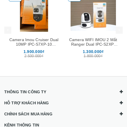
Mua hàng
Mua hàng
Mua
Camera WIFI IMOU 2 Mắt
Camera PTZ Wifi 5MP
Ranger Dual IPC-S2XP-
DAHUA DH-SD2A500-GN-
6M0WED 6MP Xoay 360
AW-PV (Quay quét 360)
1.300.000₫
1.099.000₫
độ, Đàm Thoại 2 Chiều
1.800.000₫
1.790.000₫
THÔNG TIN CÔNG TY
HỖ TRỢ KHÁCH HÀNG
CHÍNH SÁCH MUA HÀNG
KÊNH THÔNG TIN