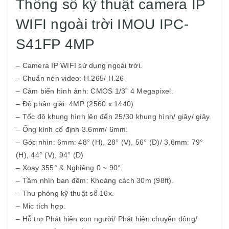
Thông số kỹ thuật camera IP
WIFI ngoài trời IMOU IPC-
S41FP 4MP
– Camera IP WIFI sử dụng ngoài trời.
– Chuẩn nén video: H.265/ H.26
– Cảm biến hình ảnh: CMOS 1/3” 4 Megapixel.
– Độ phân giải: 4MP (2560 x 1440)
– Tốc độ khung hình lên đến 25/30 khung hình/ giây/ giây.
– Ống kính cố định 3.6mm/ 6mm.
– Góc nhìn: 6mm: 48° (H), 28° (V), 56° (D)/ 3,6mm: 79°
(H), 44° (V), 94° (D)
– Xoay 355° & Nghiêng 0 ~ 90°.
– Tầm nhìn ban đêm: Khoảng cách 30m (98ft).
– Thu phóng kỹ thuật số 16x.
– Mic tích hợp.
– Hỗ trợ Phát hiện con người/ Phát hiện chuyển động/