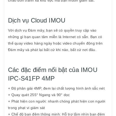
chào đón tránh xa khu vực mà bạn muốn giám sát.
Dịch vụ Cloud IMOU
Với dịch vụ Đám mây, bạn sẽ có quyền truy cập vào
những gì bạn quan tâm miễn là Internet có sẵn. Bạn có
thể quay video hàng ngày hoặc video chuyển động trên
Đám mây và phát lại bất cứ khi nào, bất cứ nơi đâu.
Các đặc điểm nổi bật của IMOU
IPC-S41FP 4MP
+ Độ phân giải 4MP, đem lại chất lượng hình ảnh sắc nét
+ Quay quét 255° Ngang và 90° dọc
+ Phát hiện con người: nhanh chóng phát hiện con người
trong phạt vi giám sát
+ Chế độ ban đêm thông minh: Hỗ trợ tầm nhìn ban đêm