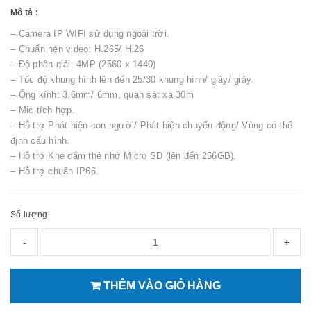
Mô tả :
– Camera IP WIFI sử dụng ngoài trời.
– Chuẩn nén video: H.265/ H.26
– Độ phân giải: 4MP (2560 x 1440)
– Tốc độ khung hình lên đến 25/30 khung hình/ giây/ giây.
– Ống kính: 3.6mm/ 6mm, quan sát xa 30m
– Mic tích hợp.
– Hỗ trợ Phát hiện con người/ Phát hiện chuyển động/ Vùng có thể
định cấu hình.
– Hỗ trợ Khe cắm thẻ nhớ Micro SD (lên đến 256GB).
– Hỗ trợ chuẩn IP66.
Số lượng
-
+
THÊM VÀO GIỎ HÀNG