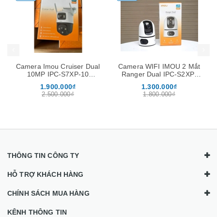
g
Mua hàng
Mua hàng
era Imou Cruiser Dual
Camera WIFI IMOU 2 Mắt
Camer
10MP IPC-S7XP-10
Ranger Dual IPC-S2XP-
DAHUA 
MOWED ngoài trời
6M0WED 6MP Xoay 360
AW-PV 
1.900.000₫
1.300.000₫
1
độ, Đàm Thoại 2 Chiều
2.500.000₫
1.800.000₫
THÔNG TIN CÔNG TY
HỖ TRỢ KHÁCH HÀNG
CHÍNH SÁCH MUA HÀNG
KÊNH THÔNG TIN