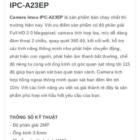
IPC-A23EP
Camera Imou IPC-A23EP
là sản phẩm bán chạy nhất thị
trường hiện nay. Với ưu điểm sản phẩm có độ phân giải
Full HD 2.0 Megapixel; camera tích hợp loa, míc dễ dàng
đàm thoại 2 chiều, quay quét 360 độ, kết nối wifi, hỗ trợ
các tính năng thông minh như phát hiện chuyển động,
phát hiện con người, phát hiện âm thanh bất thường, chế
độ riêng tư cùng với ống kính có góc quan sát rộng tới 115
độ giúp bạn quan sát bao quát toàn cảnh. Camera tích
hợp hồng ngoại thông minh quan sát ban đêm lên tới
10m. Với các tính năng ưu việt và giá thành rẻ đây là sản
phẩm phù hợp với hầu hết yêu cầu của bạn.
THÔNG SỐ KỸ THUẬT
- Độ phân giải 2MP
- Ống kính 3.6mm