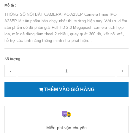
Mô tả :
THÔNG SỐ NỔI BÂT CAMERA IPC-A23EP Camera Imou IPC-
A23EP là sản phẩm bán chạy nhất thị trường hiện nay. Với ưu điểm
sản phẩm có độ phân giải Full HD 2.0 Megapixel; camera tích hợp
loa, míc dễ dàng đàm thoại 2 chiều, quay quét 360 độ, kết nối wifi,
hỗ trợ các tính năng thông minh như phát hiện...
Số lượng
-
+
THÊM VÀO GIỎ HÀNG
Miễn phí vận chuyển