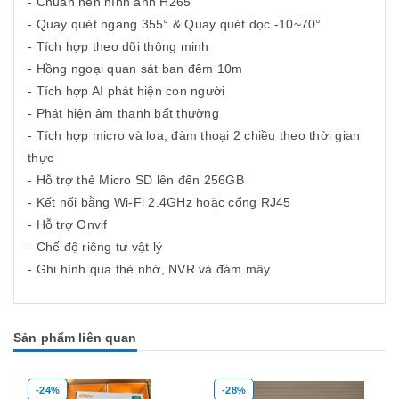
- Chuẩn nén hình ảnh H265
- Quay quét ngang 355° & Quay quét dọc -10~70°
- Tích hợp theo dõi thông minh
- Hồng ngoại quan sát ban đêm 10m
- Tích hợp AI phát hiện con người
- Phát hiện âm thanh bất thường
- Tích hợp micro và loa, đàm thoại 2 chiều theo thời gian
thực
- Hỗ trợ thẻ Micro SD lên đến 256GB
- Kết nối bằng Wi-Fi 2.4GHz hoặc cổng RJ45
- Hỗ trợ Onvif
- Chế độ riêng tư vật lý
- Ghi hình qua thẻ nhớ, NVR và đám mây
Sản phẩm liên quan
%
-28%
-39%