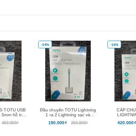
-24%
-16%
Xem nhanh
ổi TOTU USB
Đầu chuyển TOTU Lightning
CÁP CHU
3.5mm hỗ trợ
1 ra 2 Lightning sạc và
LIGHTNI
SB-C AD-5
Lightning tai nghe AD-1
LIGHTNING 
190.000₫
420.000₫
400.000₫
250.000₫
A