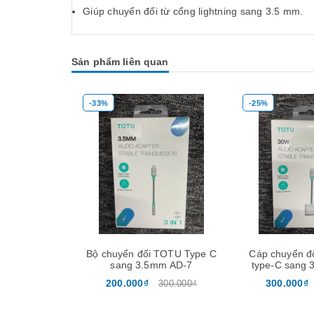
Giúp chuyển đổi từ cổng lightning sang 3.5 mm.
Sản phẩm liên quan
-33%
-25%
Mua hàng
Mua hàng
Bộ chuyển đổi TOTU Type C
Cáp chuyển đ
sang 3.5mm AD-7
type-C sang 
cổng sạc U
200.000₫
300.000₫
300.000₫