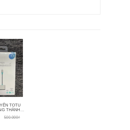
Xem nhanh
Xem nhanh
YỂN TOTU
NG THÀNH
VÀ ĐẦU 3.5MM
500.000₫
D-2