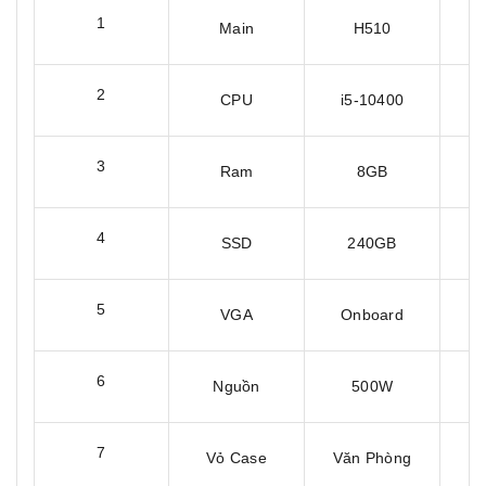
1
Main
H510
3
2
CPU
i5-10400
3
3
Ram
8GB
3
4
SSD
240GB
3
5
VGA
Onboard
6
Nguồn
500W
3
7
Vỏ Case
Văn Phòng
1