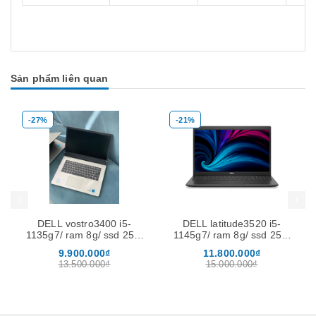
Sản phẩm liên quan
-27%
-21%
Mua hàng
Mua hàng
Mua
DELL vostro3400 i5-
DELL latitude3520 i5-
1135g7/ ram 8g/ ssd 256/
1145g7/ ram 8g/ ssd 256/
14 FHD
15.6 FHD ( Hàng JAPAN )
9.900.000₫
11.800.000₫
13.500.000₫
15.000.000₫