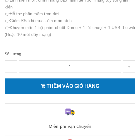
👉Linh kiện mới, chính hãng bảo hành đến 36 Tháng tuỳ từng linh
kiện
👉Hỗ trợ phần mềm trọn đời
👉Giảm 5% khi mua kèm màn hình
👉Khuyến mãi: 1 bộ phím chuột Dareu + 1 lót chuột + 1 USB thu wifi
(Hoặc 10 mét dây mạng)
Số lượng
-
+
THÊM VÀO GIỎ HÀNG
Miễn phí vận chuyển