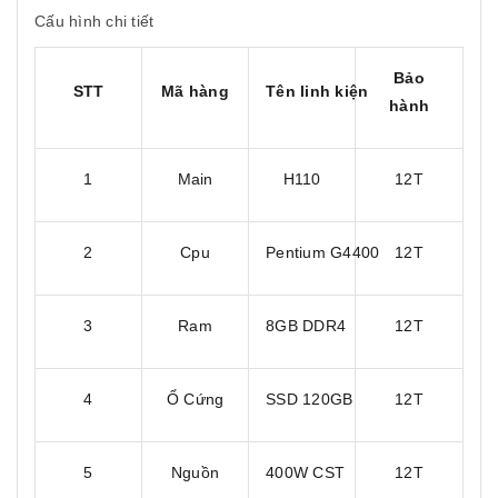
Cấu hình chi tiết
Bảo
STT
Mã hàng
Tên linh kiện
hành
1
Main
H110
12T
2
Cpu
Pentium G4400
12T
3
Ram
8GB DDR4
12T
4
Ổ Cứng
SSD 120GB
12T
5
Nguồn
400W CST
12T