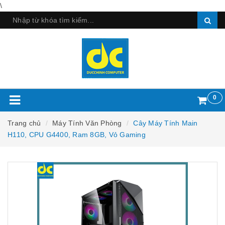
\
0
Trang chủ
Máy Tính Văn Phòng
Cây Máy Tính Main
H110, CPU G4400, Ram 8GB, Vỏ Gaming