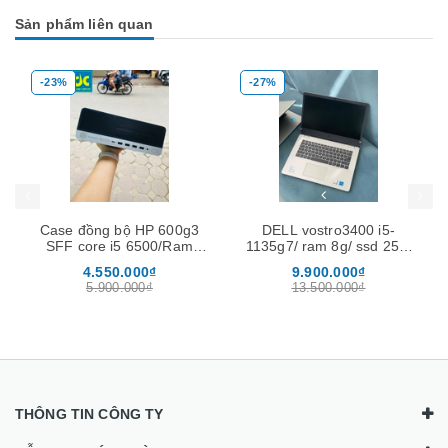
Sản phẩm liên quan
-27%
-21%
Mua hàng
Mua hàng
 600g3
DELL vostro3400 i5-
DELL latitude3520 i5-
0/Ram
1135g7/ ram 8g/ ssd 256/
1145g7/ ram 8g/ ssd 25
+ HDD
14 FHD
15.6 FHD ( Hàng JAPAN
9.900.000₫
11.800.000₫
13.500.000₫
15.000.000₫
THÔNG TIN CÔNG TY