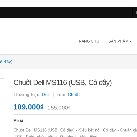
TRANG CHỦ
SẢN PHẨM
ó dây)
Chuột Dell MS116 (USB, Có dây)
Thương hiệu:
Dell
Loại:
Chuột
109.000₫
155.000₫
Mô tả :
Chuột Dell MS116 (USB, Có dây) - Kiểu kết nối: Có dây - Chuẩn gia
USB - Phím chức năng: Standard - Màu: Đen