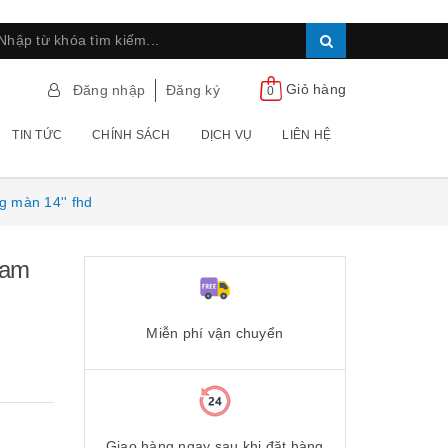
Giỏ hàng
Đăng nhập
Đăng ký
0
TIN TỨC
CHÍNH SÁCH
DỊCH VỤ
LIÊN HỆ
g màn 14'' fhd
ram
Miễn phí vận chuyển
Giao hàng ngay sau khi đặt hàng