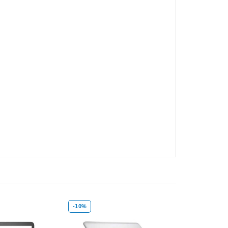
-10%
-16%