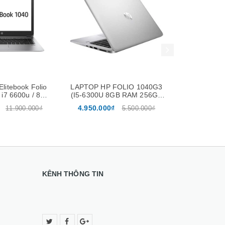
Xem nhanh
Mua hàng
Xem nhanh
litebook Folio
LAPTOP HP FOLIO 1040G3
Laptop HP E
 i7 6600u / 8GB
(I5-6300U 8GB RAM 256GB
Core i5-63
 14 inch FHD
SSD 14.1 INCH FHD)
SSD 2
4.950.000₫
4.950.00
11.900.000₫
5.500.000₫
14.
KÊNH THÔNG TIN