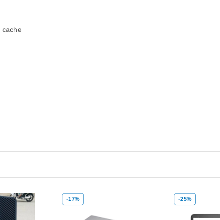
 cache
-17%
-25%