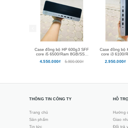
Mua hàng
Mua hàng
ROBOOK 450
Case đồng bộ HP 600g3 SFF
Case đồng bộ 
20u / ram 8Gb
core i5 6500/Ram 8GB/SSD
core i3 6100
 màn 15.6″
128GB + HDD 500GB
128GB + 
4.550.000₫
2.950.000₫
5.500.000₫
5.900.000₫
THÔNG TIN CÔNG TY
HỖ TR
Trang chủ
Hướng 
Sản phẩm
Giao nhâ
Tin tức
Đổi trả