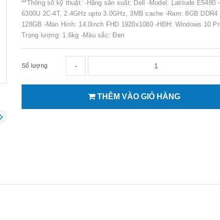
**Thông số kỹ thuật: -Hãng sản xuất: Dell -Model: Latitude E5480 
6300U 2C-4T, 2.4GHz upto 3.0GHz, 3MB cache -Ram: 8GB DDR4
128GB -Màn Hình: 14.0inch FHD 1920x1080 -HĐH: Windows 10 Pro
Trọng lượng: 1.6kg -Màu sắc: Đen
-
Số lượng
THÊM VÀO GIỎ HÀNG