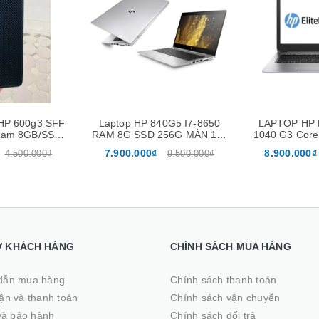
Xem nhanh
Mua hàng
Xem nhanh
Mua hàng
HP 600g3 SFF
Laptop HP 840G5 I7-8650
LAPTOP HP E
/Ram 8GB/SSD
RAM 8G SSD 256G MÀN 14''
1040 G3 Core
HDD 500GB
FHD
/ 256GB /
7.900.000₫
8.900.000₫
4.500.000₫
9.500.000₫
Ợ KHÁCH HÀNG
CHÍNH SÁCH MUA HÀNG
dẫn mua hàng
Chính sách thanh toán
̣n và thanh toán
Chính sách vận chuyển
 và bảo hành
Chính sách đổi trả