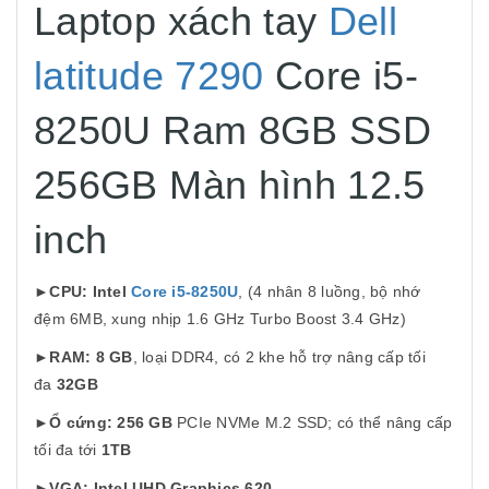
Laptop xách tay
Dell
latitude 7290
Core i5-
8250U Ram 8GB SSD
256GB Màn hình 12.5
inch
►
CPU: Intel
Core i5-8250U
, (4 nhân 8 luồng, bộ nhớ
đệm 6MB, xung nhịp 1.6 GHz Turbo Boost 3.4 GHz)
►
RAM: 8 GB
, loại DDR4, có 2 khe hỗ trợ nâng cấp tối
đa
32GB
►
Ổ cứng:
256 GB
PCIe NVMe M.2 SSD; có thể nâng cấp
tối đa tới
1TB
►
VGA: Intel UHD Graphics 620