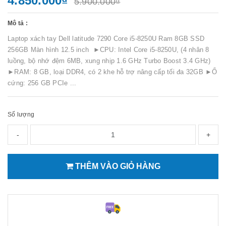
4.850.000₫
5.900.000₫
Mô tả :
Laptop xách tay Dell latitude 7290 Core i5-8250U Ram 8GB SSD
256GB Màn hình 12.5 inch ►CPU: Intel Core i5-8250U, (4 nhân 8
luồng, bộ nhớ đệm 6MB, xung nhịp 1.6 GHz Turbo Boost 3.4 GHz)
►RAM: 8 GB, loại DDR4, có 2 khe hỗ trợ nâng cấp tối đa 32GB ►Ổ
cứng: 256 GB PCIe ...
Số lượng
-
+
THÊM VÀO GIỎ HÀNG