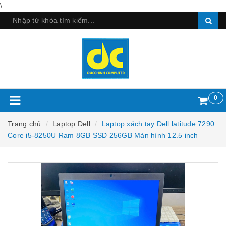
\
0
Trang chủ
Laptop Dell
Laptop xách tay Dell latitude 7290
Core i5-8250U Ram 8GB SSD 256GB Màn hình 12.5 inch