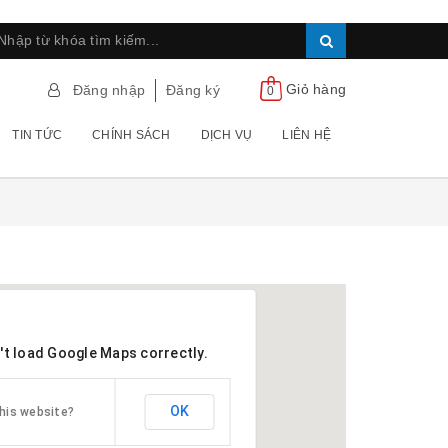
Giỏ hàng
Đăng nhập
Đăng ký
0
TIN TỨC
CHÍNH SÁCH
DỊCH VỤ
LIÊN HỆ
't load Google Maps correctly.
OK
his website?