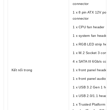
connector
1 x 8 pin ATX 12V pow
connector
1 x CPU fan header
1 x system fan header
1 x RGB LED strip hea
1 x M.2 Socket 3 conne
4 x SATA III 6Gb/s con
Kết nối trong
1 x front panel header
1 x front panel audio 
1 x USB 3.2 Gen 1 hea
1 x USB 2.0/1.1 heade
1 x Trusted Platform M