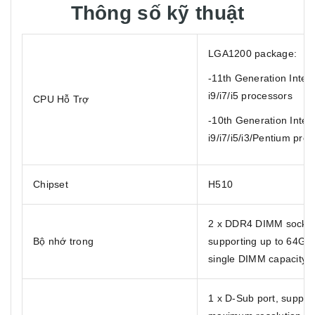
Thông số kỹ thuật
LGA1200 package:
-11th Generation Intel
i9/i7/i5 processors
CPU Hỗ Trợ
-10th Generation Intel
i9/i7/i5/i3/Pentium pro
Chipset
H510
2 x DDR4 DIMM socke
Bộ nhớ trong
supporting up to 64GB
single DIMM capacity)
1 x D-Sub port, suppor