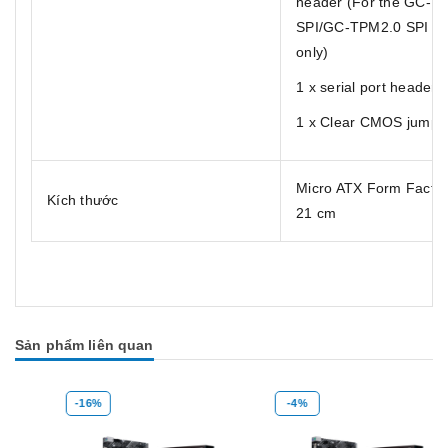
header (For the GC-T
SPI/GC-TPM2.0 SPI 2.
only)
1 x serial port header
1 x Clear CMOS jumpe
Micro ATX Form Factor
Kích thước
21 cm
Sản phẩm liên quan
-16%
-4%