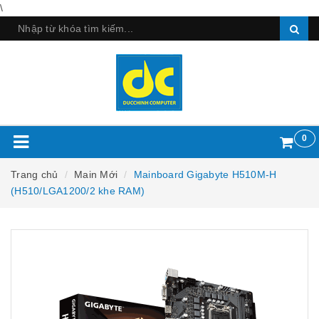
\
0
Trang chủ
Main Mới
Mainboard Gigabyte H510M-H
(H510/LGA1200/2 khe RAM)