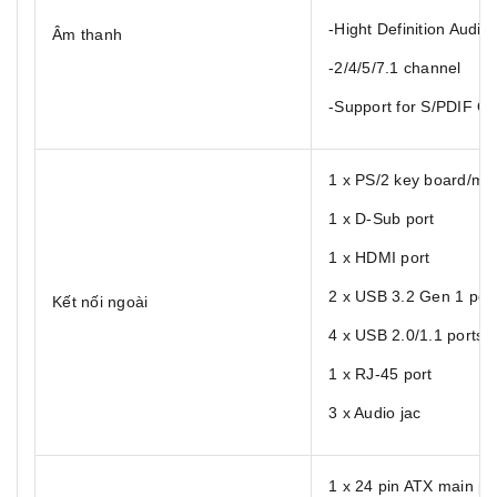
-Hight Definition Audio
Âm thanh
-2/4/5/7.1 channel
-Support for S/PDIF Ou
1 x PS/2 key board/mo
1 x D-Sub port
1 x HDMI port
2 x USB 3.2 Gen 1 por
Kết nối ngoài
4 x USB 2.0/1.1 ports
1 x RJ-45 port
3 x Audio jac
1 x 24 pin ATX main p