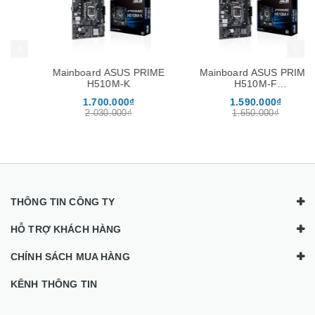
Mua hàng
Mua hàng
Mainboard ASUS PRIME
Mainboard ASUS PRIME
H510M-K
H510M-F
(H510/LGA1200/2 khe ram
1.700.000₫
1.590.000₫
DDR4)
2.030.000₫
1.650.000₫
THÔNG TIN CÔNG TY
HỖ TRỢ KHÁCH HÀNG
CHÍNH SÁCH MUA HÀNG
KÊNH THÔNG TIN