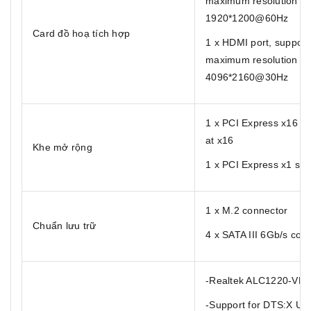
maximum resolution of
1920*1200@60Hz
Card đồ hoạ tích hợp
1 x HDMI port, support
maximum resolution of
4096*2160@30Hz
1 x PCI Express x16 sl
at x16
Khe mở rộng
1 x PCI Express x1 slot
1 x M.2 connector
Chuẩn lưu trữ
4 x SATA III 6Gb/s con
-Realtek ALC1220-VB 
-Support for DTS:X Ult