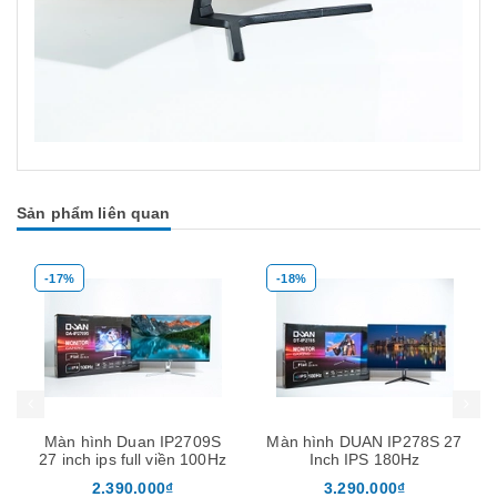
Sản phẩm liên quan
-17%
-18%
Mua hàng
Mua hàng
Mua
Màn hình Duan IP2709S
Màn hình DUAN IP278S 27
27 inch ips full viền 100Hz
Inch IPS 180Hz
2.390.000₫
3.290.000₫