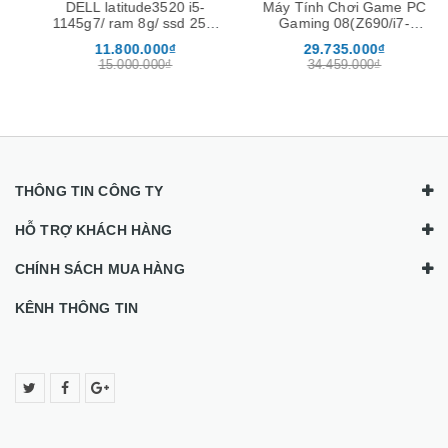
DELL latitude3520 i5-
Máy Tính Chơi Game PC
1145g7/ ram 8g/ ssd 256/
Gaming 08(Z690/i7-
15.6 FHD ( Hàng JAPAN )
12700F/Ram 16GB/SSD
11.800.000₫
29.735.000₫
256GB/RTX 3060)
15.000.000₫
34.459.000₫
THÔNG TIN CÔNG TY
HỖ TRỢ KHÁCH HÀNG
CHÍNH SÁCH MUA HÀNG
KÊNH THÔNG TIN