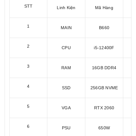
STT
Linh Kiện
Mã Hàng
B
1
MAIN
B660
3
2
CPU
i5-12400F
3
3
RAM
16GB DDR4
3
4
SSD
256GB NVME
3
5
VGA
RTX 2060
3
6
PSU
650W
3