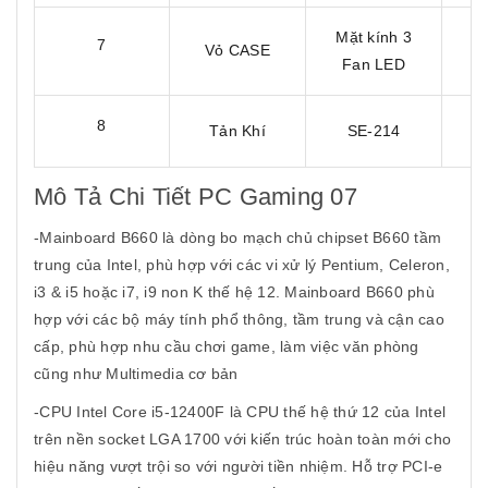
Mặt kính 3
7
Vỏ CASE
1
Fan LED
8
Tản Khí
SE-214
1
Mô Tả Chi Tiết PC Gaming 07
-Mainboard B660 là dòng bo mạch chủ chipset B660 tầm
trung của Intel, phù hợp với các vi xử lý Pentium, Celeron,
i3 & i5 hoặc i7, i9 non K thế hệ 12. Mainboard B660 phù
hợp với các bộ máy tính phổ thông, tầm trung và cận cao
cấp, phù hợp nhu cầu chơi game, làm việc văn phòng
cũng như Multimedia cơ bản
-CPU Intel Core i5-12400F là CPU thế hệ thứ 12 của Intel
trên nền socket LGA 1700 với kiến trúc hoàn toàn mới cho
hiệu năng vượt trội so với người tiền nhiệm. Hỗ trợ PCI-e