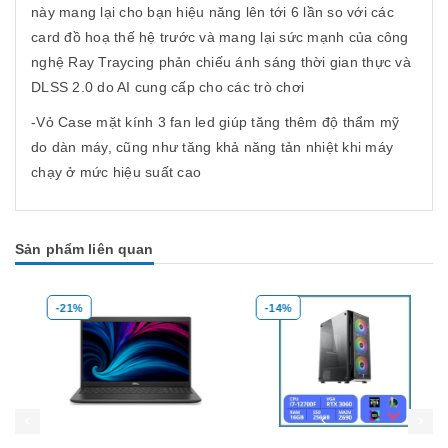
này mang lại cho bạn hiệu năng lên tới 6 lần so với các
card đồ hoạ thế hệ trước và mang lại sức mạnh của công
nghệ Ray Traycing phản chiếu ánh sáng thời gian thực và
DLSS 2.0 do AI cung cấp cho các trò chơi
-Vỏ Case mặt kính 3 fan led giúp tăng thêm độ thẩm mỹ
do dàn máy, cũng như tăng khả năng tản nhiệt khi máy
chạy ở mức hiệu suất cao
Sản phẩm liên quan
-21%
-14%
Mua hàng
Mua hàng
Mua