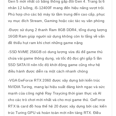
Gen 5 mới nhất có băng thông gấp đôi Gen 4. Trang bị 6
nhân 12 luồng, i5-12400F mang đến hiệu năng vượt trội.
Phù hợp cho các bộ máy từ tầm trung đến cao cấp, phục
vụ mục đích Stream, Gaming hoặc các tác vụ văn phòng
-Được sử dụng 2 thanh Ram 8GB DDR4, tổng dung lượng
16GB Ram giúp người sử dụng không còn lo lắng về vấn
đề thiếu hụt ram khi chơi những game nặng
-SSD NVME 256GB có dung lượng vừa đủ để game thủ
chứa vài game thông dụng, và tốc độ đọc ghi gấp 5 lần
SSD SATA III nên tốc độ khởi động game cũng như hệ
điều hành được diễn ra một cách nhanh chóng
-VGA GeForce RTX 2060 được xây dựng bởi kiến trúc
NVIDIA Turing, mang lại hiệu suất đáng kinh ngạc và sức
mạnh của công nghệ Ray Traycing thời gian thực và AI
cho các trò chơi mới nhất và cho mọi game thủ. GeForce
RTX là card đồ hoạ thế hệ 20 được xây dựng bởi các kiến
trúc Turing GPU và hoàn toàn mới nền tảng RTX. Điều