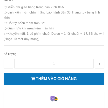
👉Miễn phí giao hàng trong bán kính 8KM
👉Linh kiện mới, chính hãng bảo hành đến 36 Tháng tuỳ từng linh
kiện
👉Hỗ trợ phần mềm trọn đời
👉Giảm 5% khi mua kèm màn hình
👉Khuyến mãi: 1 bộ phím chuột Dareu + 1 lót chuột + 1 USB thu wifi
(Hoặc 10 mét dây mạng)
Số lượng
-
+
THÊM VÀO GIỎ HÀNG