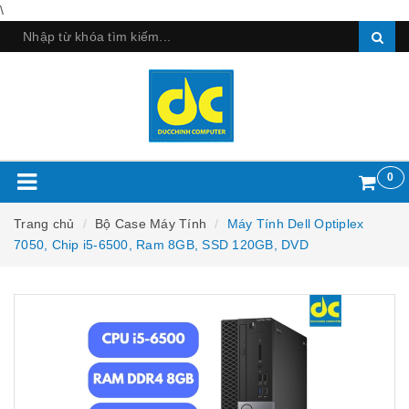
\
0
Trang chủ
Bộ Case Máy Tính
Máy Tính Dell Optiplex
7050, Chip i5-6500, Ram 8GB, SSD 120GB, DVD