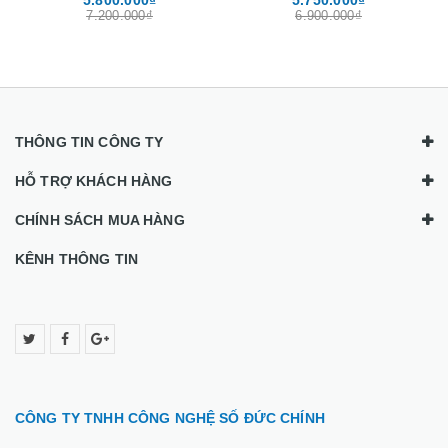
240GB, DVD
120GB, HDD 500GB, DVD
7.200.000₫
6.900.000₫
THÔNG TIN CÔNG TY
HỖ TRỢ KHÁCH HÀNG
CHÍNH SÁCH MUA HÀNG
KÊNH THÔNG TIN
CÔNG TY TNHH CÔNG NGHỆ SỐ ĐỨC CHÍNH