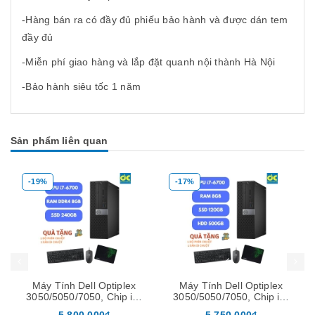
-Hàng bán ra có đầy đủ phiếu bảo hành và được dán tem
đầy đủ
-Miễn phí giao hàng và lắp đặt quanh nội thành Hà Nội
-Bảo hành siêu tốc 1 năm
Sản phẩm liên quan
-19%
-17%
Mua hàng
Mua hàng
Mua
Máy Tính Dell Optiplex
Máy Tính Dell Optiplex
3050/5050/7050, Chip i7-
3050/5050/7050, Chip i7-
6700, Ram 8GB, SSD
6700, Ram 8GB, SSD
5.800.000₫
5.750.000₫