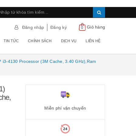
Giỏ hàng
Đăng nhập
Đăng ký
0
TIN TỨC
CHÍNH SÁCH
DỊCH VỤ
LIÊN HỆ
™ i3-4130 Processor (3M Cache, 3.40 GHz),Ram
1)
che,
Miễn phí vận chuyển