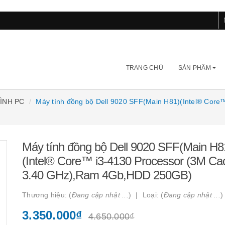
TRANG CHỦ
SẢN PHẨM
HÌNH PC
Máy tính đồng bộ Dell 9020 SFF(Main H81)(Intel® Core
Máy tính đồng bộ Dell 9020 SFF(Main H8
(Intel® Core™ i3-4130 Processor (3M Ca
3.40 GHz),Ram 4Gb,HDD 250GB)
Thương hiệu: (
Đang cập nhật ...
)
Loại: (
Đang cập nhật ...
)
3.350.000₫
4.650.000₫