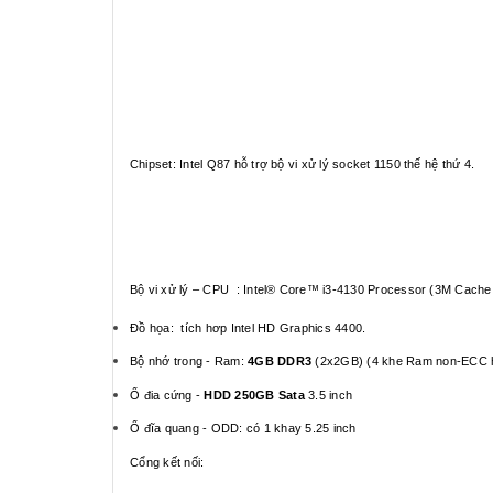
Chipset: Intel Q87 hỗ trợ bộ vi xử lý socket 1150 thế hệ thứ 4.
Bộ vi xử lý – CPU :
Intel® Core™ i3-4130 Processor (3M Cache
Đồ họa: tích hơp Intel HD Graphics 4400.
Bộ nhớ trong - Ram:
4GB DDR3
(2x2GB) (4 khe Ram non-ECC hỗ
Ổ đia cứng -
HDD 250GB
Sata
3.5 inch
Ổ đĩa quang - ODD: có 1 khay 5.25 inch
Cổng kết nối: