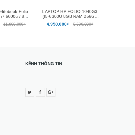
litebook Folio
LAPTOP HP FOLIO 1040G3
Laptop HP E
 i7 6600u / 8GB
(I5-6300U 8GB RAM 256GB
Core i5-63
 14 inch FHD
SSD 14.1 INCH FHD)
SSD 2
4.950.000₫
4.950.00
11.900.000₫
5.500.000₫
14.
KÊNH THÔNG TIN