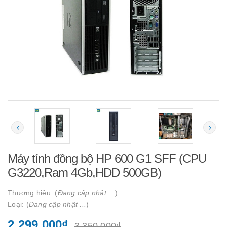
Máy tính đồng bộ HP 600 G1 SFF (CPU
G3220,Ram 4Gb,HDD 500GB)
Thương hiệu: (
Đang cập nhật ...
)
Loại: (
Đang cập nhật ...
)
2.299.000₫
3.350.000₫