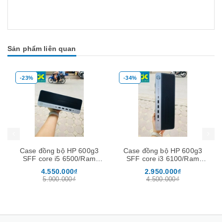
Sản phẩm liên quan
-23%
-34%
Mua hàng
Mua hàng
Mua
Case đồng bộ HP 600g3
Case đồng bộ HP 600g3
SFF core i5 6500/Ram
SFF core i3 6100/Ram
8GB/SSD 128GB + HDD
8GB/SSD 128GB + HDD
4.550.000₫
2.950.000₫
500GB
500GB
5.900.000₫
4.500.000₫