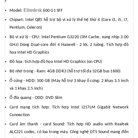
Elitedesk
Model:
600 G1 SFF
Chipset: Intel Q85 hỗ trợ bộ vi xử lý thế hệ thứ 4 (Core i3, i5, i7,
Pentium, Celeron)
Bộ vi xử lý - CPU: Intel Pentium G3220 (3M Cache, xung nhịp 3.00
GHz) Dòng Dual-core đời 4 Haswell - 2 lõi, 2 luồng. Tích hợp đồ
họa Intel HD Graphics
Đồ họa: tích hợp đồ họa Intel HD Graphics (on CPU)
Bộ nhớ trong - Ram: 4GB DDR3 (hỗ trợ tối đa 32GB bus 1600)
Ổ cứng - HDD: 500 GB (Máy hỗ trợ 3 khay ổ cứng: 2 khay 3.5 inch
và 1 khay 2.5 inch)
Ổ đĩa quang - ODD: DVD Slim
Card mạng tích hợp: Tích hợp Intel I217LM Gigabit Network
Connection
Card âm thanh - card Sound: Tích hợp HD audio with Realtek
ALC221 codec, có loa trong máy. Công nghệ DTS Sound mang đến