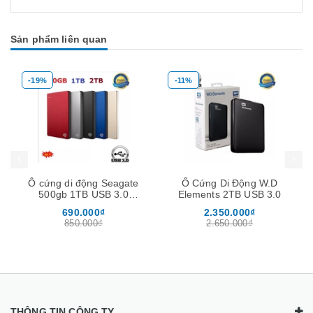
Sản phẩm liên quan
-19%
-11%
Mua hàng
Mua hàng
Mua
Ô cứng di động Seagate
Ổ Cứng Di Động W.D
500gb 1TB USB 3.0
Elements 2TB USB 3.0
Backup
690.000₫
2.350.000₫
850.000₫
2.650.000₫
THÔNG TIN CÔNG TY