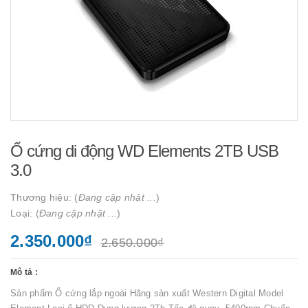
Ổ cứng di động WD Elements 2TB USB
3.0
Thương hiệu: (
Đang cập nhật ...
)
Loại: (
Đang cập nhật ...
)
2.350.000₫
2.650.000₫
Mô tả :
Sản phẩm Ổ cứng lắp ngoài Hãng sản xuất Western Digital Model