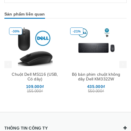
Sản phẩm liên quan
-30%
-21%
Mua hàng
Mua hàng
Mua
Chuột Dell MS116 (USB,
Bộ bàn phim chuột không
Có dây)
dây Dell KM3322W
109.000₫
435.000₫
155.000₫
550.000₫
THÔNG TIN CÔNG TY