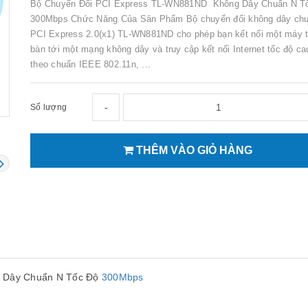
Bộ Chuyển Đổi PCI Express TL-WN881ND Không Dây Chuẩn N T
300Mbps Chức Năng Của Sản Phẩm Bộ chuyển đổi không dây ch
PCI Express 2.0(x1) TL-WN881ND cho phép bạn kết nối một máy t
bàn tới một mạng không dây và truy cập kết nối Internet tốc độ ca
theo chuẩn IEEE 802.11n, ...
-
Số lượng
THÊM VÀO GIỎ HÀNG
 Dây Chuẩn N Tốc Độ
300Mbps