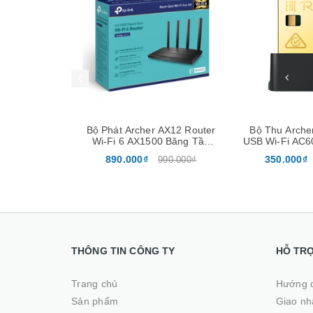
Mua hàng
Mua hàng
 AX12 Router
Bộ Thu Archer T2UB Nano
Bộ thu Archer
0 Băng Tần
USB Wi-Fi AC600 & Bluetooth
Wi-Fi Na
abit
4.2 Nano
350.000₫
259.000₫
990.000₫
390.000₫
THÔNG TIN CÔNG TY
HỖ TR
Trang chủ
Hướng 
Sản phẩm
Giao nhâ