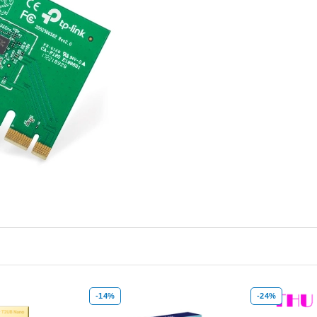
-24%
-35%