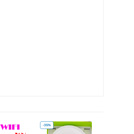
-14%
-26%