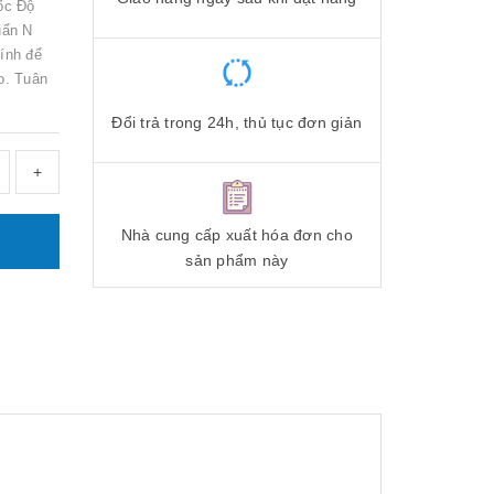
ốc Độ
uẩn N
ính để
o. Tuân
Đổi trả trong 24h, thủ tục đơn giản
+
Nhà cung cấp xuất hóa đơn cho
sản phẩm này