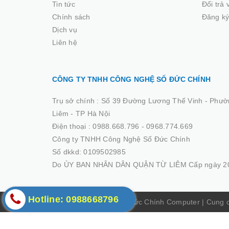
Tin tức
Đổi trả
Chính sách
Đăng ký
Dịch vụ
Liên hệ
CÔNG TY TNHH CÔNG NGHỆ SỐ ĐỨC CHÍNH
Trụ sở chính :
Số 39 Đường Lương Thế Vinh - Phườ
Liêm - TP Hà Nội
Điện thoại :
0988.668.796 - 0968.774.669
Công ty TNHH Công Nghệ Số Đức Chính
Số dkkd: 0109502985
Do ỦY BAN NHÂN DÂN QUẬN TỪ LIÊM Cấp ngày 20
Hotline: 0988668796
© Bản quyền thuộc về Đức Chính Computer
|
Cung 