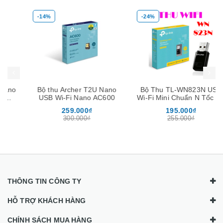
-14%
-24%
Mua hàng
Mua hàng
Mua
Bộ thu Archer T2U Nano
Bộ Thu TL-WN823N USB
USB Wi-Fi Nano AC600
Wi-Fi Mini Chuẩn N Tốc Độ
300Mbps
259.000₫
195.000₫
300.000₫
255.000₫
THÔNG TIN CÔNG TY
HỖ TRỢ KHÁCH HÀNG
CHÍNH SÁCH MUA HÀNG