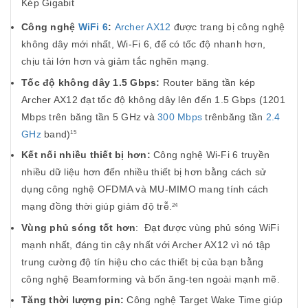
Kép Gigabit
Công nghệ
WiFi 6
:
Archer AX12
được trang bị công nghệ
không dây mới nhất, Wi-Fi 6, để có tốc độ nhanh hơn,
chịu tải lớn hơn và giảm tắc nghẽn mạng.
Tốc độ không dây 1.5 Gbps:
Router băng tần kép
Archer AX12 đạt tốc độ không dây lên đến 1.5 Gbps (1201
Mbps trên băng tần 5 GHz và
300 Mbps
trênbăng tần
2.4
GHz
band)
15
Kết nối nhiều thiết bị hơn:
Công nghệ Wi-Fi 6 truyền
nhiều dữ liệu hơn đến nhiều thiết bị hơn bằng cách sử
dụng công nghệ OFDMA và MU-MIMO mang tính cách
mạng đồng thời giúp giảm độ trễ.
24
Vùng phủ sóng tốt hơn
: Đạt được vùng phủ sóng WiFi
mạnh nhất, đáng tin cậy nhất với Archer AX12 vì nó tập
trung cường độ tín hiệu cho các thiết bị của bạn bằng
công nghệ Beamforming và bốn ăng-ten ngoài mạnh mẽ.
Tăng thời lượng pin:
Công nghệ Target Wake Time giúp