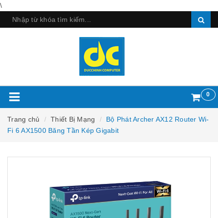
\
0
Trang chủ
Thiết Bị Mạng
Bộ Phát Archer AX12 Router Wi-
Fi 6 AX1500 Băng Tần Kép Gigabit