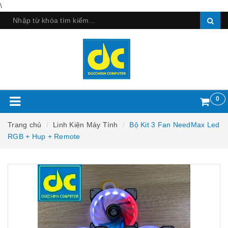
\
0
Trang chủ
Linh Kiện Máy Tính
Bộ Kit 3 Fan NeedMax Led
RGB + Hup + Remote