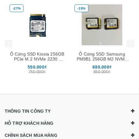
-27%
-19%
Mua hàng
Mua hàng
Mua
Ổ Cứng SSD Kioxia 256GB
Ổ Cứng SSD Samsung
PCIe M.2 NVMe 2230 (
PM9B1 256GB M2 NVMe
tặng kèm nối dài M2280 )
2230 Gen4 x4
550.000₫
690.000₫
750.000₫
850.000₫
THÔNG TIN CÔNG TY
HỖ TRỢ KHÁCH HÀNG
CHÍNH SÁCH MUA HÀNG