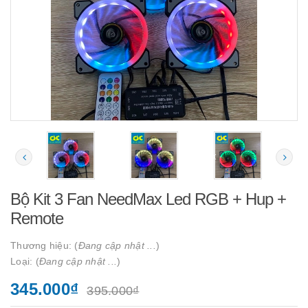
Bộ Kit 3 Fan NeedMax Led RGB + Hup +
Remote
Thương hiệu: (
Đang cập nhật ...
)
Loại: (
Đang cập nhật ...
)
345.000₫
395.000₫