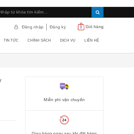
Giỏ hàng
Đăng nhập
Đăng ký
0
TIN TỨC
CHÍNH SÁCH
DỊCH VỤ
LIÊN HỆ
́
Miễn phí vận chuyển
Giao hàng ngay sau khi đặt hàng