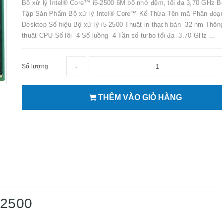
Bộ xử lý Intel® Core™ i5-2500 6M bộ nhớ đệm, tối đa 3,70 GHz 
Tập Sản Phẩm Bộ xử lý Intel® Core™ Kế Thừa Tên mã Phân đoạ
Desktop Số hiệu Bộ xử lý i5-2500 Thuật in thạch bản 32 nm Thôn
thuật CPU Số lõi 4 Số luồng 4 Tần số turbo tối đa 3.70 GHz ...
-
Số lượng
THÊM VÀO GIỎ HÀNG
-2500