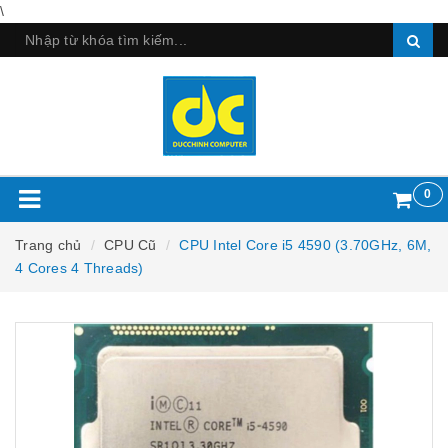
\
0
Trang chủ
CPU Cũ
CPU Intel Core i5 4590 (3.70GHz, 6M,
4 Cores 4 Threads)