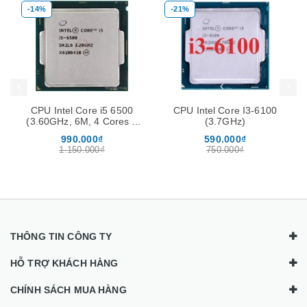
-21%
-24%
Mua hàng
Mua hàng
Mua
CPU Intel Core I3-6100
CPU Intel Pentium G4400
(3.7GHz)
(3.30GHz, 3M, 2 Cores 2
Threads)
590.000₫
190.000₫
750.000₫
250.000₫
THÔNG TIN CÔNG TY
HỖ TRỢ KHÁCH HÀNG
CHÍNH SÁCH MUA HÀNG