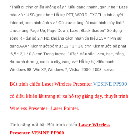
*Thiết bị trình chiếu không dây * Kiểu dáng: thanh, gọn, nhẹ * Laze
màu đỏ * USB gọn nhẹ * Hỗ trợ PPT, WORD, EXCEL, trình duyệt
Internet, xem hình ảnh v.v * Có chức năng tắt màn hình máy tính*
chức năng Page Up, Page Down, Laze, Black Screen* Sử dụng
sóng RF tần số 2.4 Hz, khoảng cách nhận tín hiệu 15M * Pin sử
dụng AAA * Kích thướcbộ thu : 12 * 2 * 1.8 cm* Kích thước bộ phát
:6,5 * 2,1 * 0,8 cm* Trọng lượng: 107g* Màu sắc : đen, bạc, trắng,
đỏ, xanh dương, xanh lá cây, vàng vv.* Hỗ trợ hệ điều hành :
Windows 98, Win XP, Windows 7, Vistra, 2000, 2003, server..........
Bút trình chiếu Laser Wireless Presenter
VESINE PP900
có điều khiển lật trang từ xa hỗ trợ giảng dạy, thuyết trình
Wireless Presenter | Laser Pointer.
Tính năng nổi bật Bút trình chiếu
Laser Wireless
Presenter VESINE PP900
: