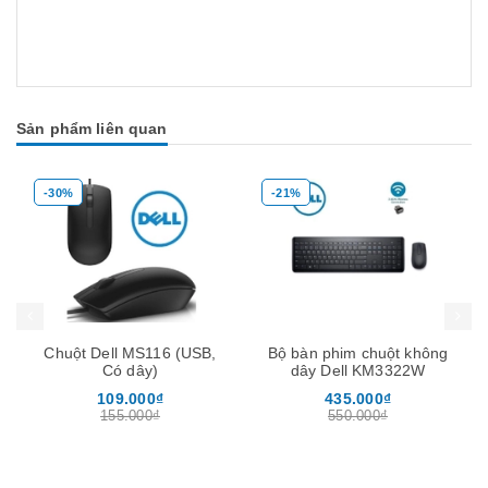
Sản phẩm liên quan
-21%
-35%
Mua hàng
Mua hàng
Mua
Bộ bàn phim chuột không
Bộ Phát WiFi ốp trần 3
dây Dell KM3322W
băng tần Tốc đố AC3000
chịu tải 200user -Neptune
435.000₫
650.000₫
Homa
550.000₫
995.000₫