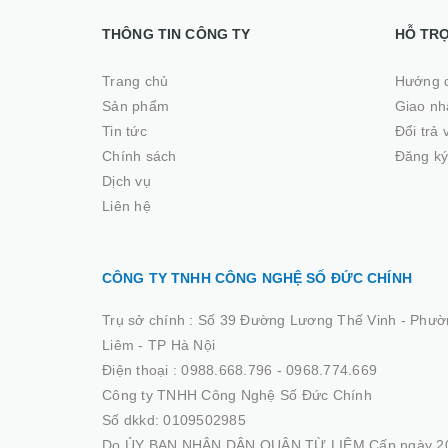
THÔNG TIN CÔNG TY
HỖ TR
Trang chủ
Hướng 
Sản phẩm
Giao nhâ
Tin tức
Đổi trả
Chính sách
Đăng ký
Dịch vụ
Liên hệ
CÔNG TY TNHH CÔNG NGHỆ SỐ ĐỨC CHÍNH
Trụ sở chính :
Số 39 Đường Lương Thế Vinh - Phườ
Liêm - TP Hà Nội
Điện thoại :
0988.668.796 - 0968.774.669
Công ty TNHH Công Nghệ Số Đức Chính
Số dkkd: 0109502985
Do ỦY BAN NHÂN DÂN QUẬN TỪ LIÊM Cấp ngày 20