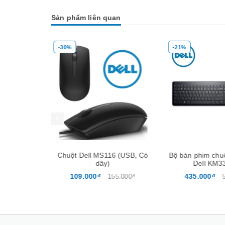
Sản phẩm liên quan
-21%
-35%
Mua hàng
Mua hàng
16 (USB, Có
Bộ bàn phim chuột không dây
Bộ Phát WiFi ố
)
Dell KM3322W
tần Tốc đố AC
200user -Ne
435.000₫
650.000₫
155.000₫
550.000₫