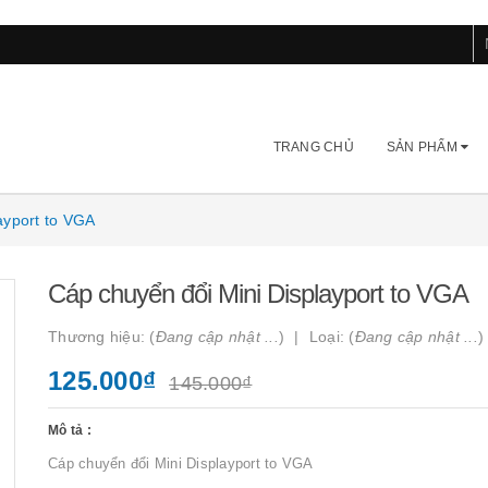
TRANG CHỦ
SẢN PHẨM
ayport to VGA
Cáp chuyển đổi Mini Displayport to VGA
Thương hiệu: (
Đang cập nhật ...
)
Loại: (
Đang cập nhật ...
)
125.000₫
145.000₫
Mô tả :
Cáp chuyển đổi Mini Displayport to VGA