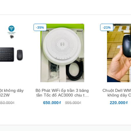
-21%
-22%
Xem nhanh
Mua hàng
Xem nhanh
Mua hàng
p trần 3 băng
Chuột Dell WM118 Wireless
Dây VGA to 
3000 chịu tải
không dây Chính hãng
VZ
ptune Homa
220.000₫
250.000₫
995.000₫
280.000₫