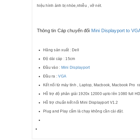
hiệu hình ảnh bị nhòe,nhiễu , vỡ nét.
Thông tin Cáp chuyển đổi
Mini Displayport to V
Hãng sản xuất : Dell
Độ dài cáp : 15cm
Đầu vào :
Mini Displayport
Đầu ra :
VGA
Kết nối từ máy tính , Laptop, Macbook, Macbook Pro r
Hỗ trợ độ phân giải 1920x 12000 upto lên 1080 full H
Hỗ trợ chuẩn kết nối Mini Displayport V1.2
Plug and Play cắm là chạy không cần cài đặt.