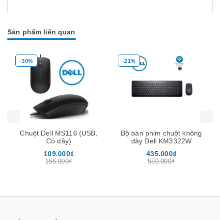
Sản phẩm liên quan
-30%
-21%
Mua hàng
Mua hàng
Mua
Chuột Dell MS116 (USB,
Bộ bàn phim chuột không
Có dây)
dây Dell KM3322W
109.000₫
435.000₫
155.000₫
550.000₫