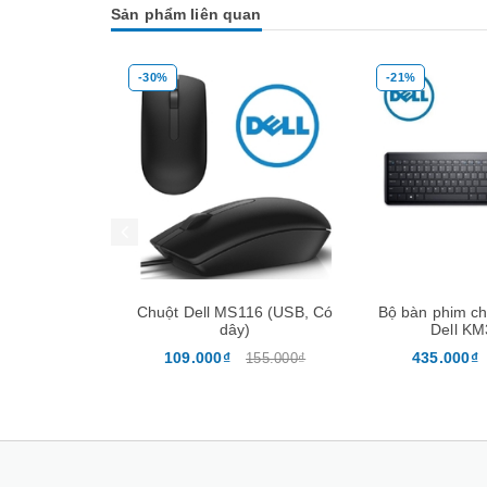
Sản phẩm liên quan
-30%
-21%
Mua hàng
Mua hàng
Chuột Dell MS116 (USB, Có
Bộ bàn phim ch
dây)
Dell K
109.000₫
435.000₫
155.000₫