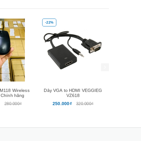
-22%
-20%
Xem nhanh
Mua hàng
Xem nhanh
Mua hàng
WM118 Wireless
Dây VGA to HDMI VEGGIEG
Audio 
 Chính hãng
VZ618
250.000₫
240.00
280.000₫
320.000₫