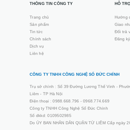
THÔNG TIN CÔNG TY
HỖ TR
Trang chủ
Hướng 
Sản phẩm
Giao nhâ
Tin tức
Đổi trả
Chính sách
Đăng ký
Dịch vụ
Liên hệ
CÔNG TY TNHH CÔNG NGHỆ SỐ ĐỨC CHÍNH
Trụ sở chính :
Số 39 Đường Lương Thế Vinh - Phườ
Liêm - TP Hà Nội
Điện thoại :
0988.668.796 - 0968.774.669
Công ty TNHH Công Nghệ Số Đức Chính
Số dkkd: 0109502985
Do ỦY BAN NHÂN DÂN QUẬN TỪ LIÊM Cấp ngày 20