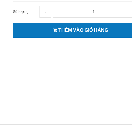
-
Số lượng
THÊM VÀO GIỎ HÀNG