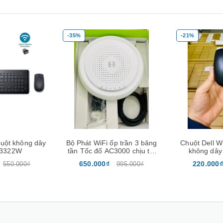
-35%
-21%
Mua hàng
Xem nhanh
Mua hàng
uột không dây
Bộ Phát WiFi ốp trần 3 băng
Chuột Dell 
M3322W
tần Tốc đố AC3000 chịu tải
không dây
200user -Neptune Homa
650.000₫
220.000₫
550.000₫
995.000₫