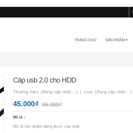
TRANG CHỦ
SẢN PHẨM
Cáp usb 2.0 cho HDD
Thương hiệu: (
Đang cập nhật ...
)
Loại: (
Đang cập nhật ...
)
45.000₫
55.000₫
Mô tả :
Mô tả sản phẩm đang được cập nhật