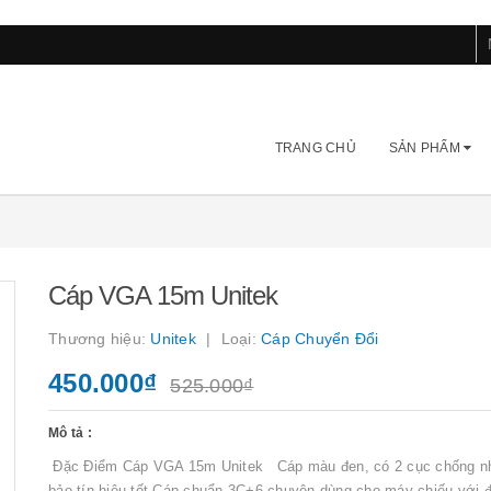
TRANG CHỦ
SẢN PHẨM
Cáp VGA 15m Unitek
Thương hiệu:
Unitek
Loại:
Cáp Chuyển Đổi
450.000₫
525.000₫
Mô tả :
Đặc Điểm Cáp VGA 15m Unitek Cáp màu đen, có 2 cục chống n
bảo tín hiệu tốt Cáp chuẩn 3C+6 chuyên dùng cho máy chiếu với đ