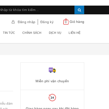
Giỏ hàng
Đăng nhập
Đăng ký
0
TIN TỨC
CHÍNH SÁCH
DỊCH VỤ
LIÊN HỆ
Miễn phí vận chuyển
hiễu đảm
Giao hàng ngay sau khi đặt hàng
ộ nét