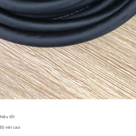
iệu tốt
độ nét cao