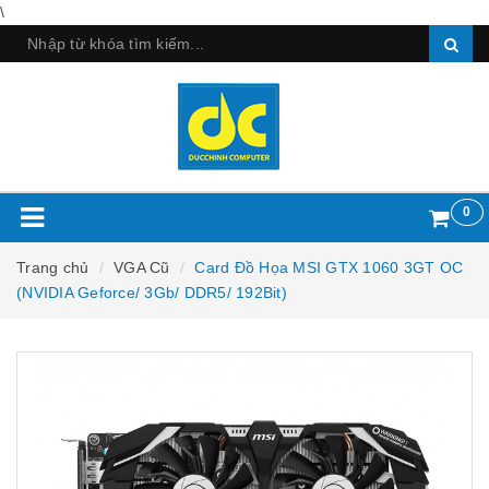
\
0
Trang chủ
VGA Cũ
Card Đồ Họa MSI GTX 1060 3GT OC
(NVIDIA Geforce/ 3Gb/ DDR5/ 192Bit)