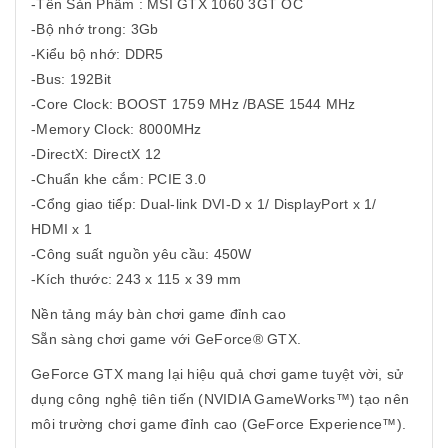
-Tên Sản Phẩm : MSI GTX 1060 3GT OC
-Bộ nhớ trong: 3Gb
-Kiểu bộ nhớ: DDR5
-Bus: 192Bit
-Core Clock: BOOST 1759 MHz /BASE 1544 MHz
-Memory Clock: 8000MHz
-DirectX: DirectX 12
-Chuẩn khe cắm: PCIE 3.0
-Cổng giao tiếp: Dual-link DVI-D x 1/ DisplayPort x 1/
HDMI x 1
-Công suất nguồn yêu cầu: 450W
-Kích thước: 243 x 115 x 39 mm
Nền tảng máy bàn chơi game đỉnh cao
Sẵn sàng chơi game với GeForce® GTX.
GeForce GTX mang lại hiệu quả chơi game tuyệt vời, sử
dụng công nghệ tiên tiến (NVIDIA GameWorks™) tạo nên
môi trường chơi game đỉnh cao (GeForce Experience™).