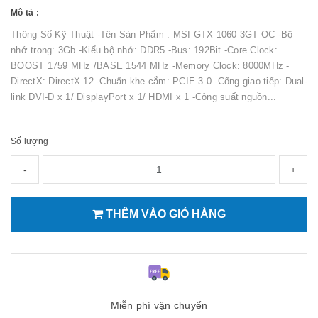
Mô tả :
Thông Số Kỹ Thuật -Tên Sản Phẩm : MSI GTX 1060 3GT OC -Bộ
nhớ trong: 3Gb -Kiểu bộ nhớ: DDR5 -Bus: 192Bit -Core Clock:
BOOST 1759 MHz /BASE 1544 MHz -Memory Clock: 8000MHz -
DirectX: DirectX 12 -Chuẩn khe cắm: PCIE 3.0 -Cổng giao tiếp: Dual-
link DVI-D x 1/ DisplayPort x 1/ HDMI x 1 -Công suất nguồn...
Số lượng
-
+
THÊM VÀO GIỎ HÀNG
Miễn phí vận chuyển