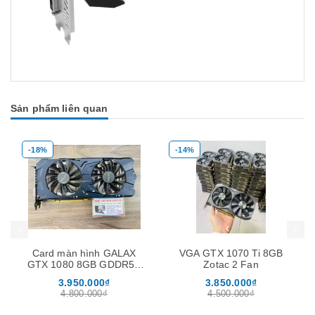
Sản phẩm liên quan
-18%
-14%
Mua hàng
Mua hàng
Mua
Card màn hình GALAX
VGA GTX 1070 Ti 8GB
GTX 1080 8GB GDDR5X
Zotac 2 Fan
EXOC Dual
3.950.000₫
3.850.000₫
4.800.000₫
4.500.000₫