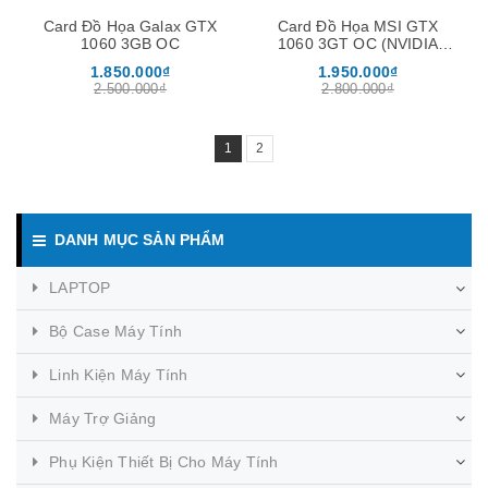
Card Đồ Họa Galax GTX
Card Đồ Họa MSI GTX
1060 3GB OC
1060 3GT OC (NVIDIA
Geforce/ 3Gb/ DDR5/
1.850.000₫
1.950.000₫
192Bit)
2.500.000₫
2.800.000₫
1
2
DANH MỤC SẢN PHẨM
LAPTOP
Bộ Case Máy Tính
Linh Kiện Máy Tính
Máy Trợ Giảng
Phụ Kiện Thiết Bị Cho Máy Tính