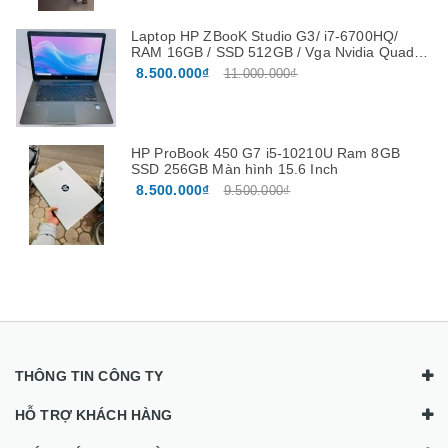
Laptop HP ZBooK Studio G3/ i7-6700HQ/
RAM 16GB / SSD 512GB / Vga Nvidia Quadro
M1000M 4G màn 15.6”FHD
8.500.000₫
11.000.000₫
HP ProBook 450 G7 i5-10210U Ram 8GB
SSD 256GB Màn hình 15.6 Inch
8.500.000₫
9.500.000₫
THÔNG TIN CÔNG TY
HỖ TRỢ KHÁCH HÀNG