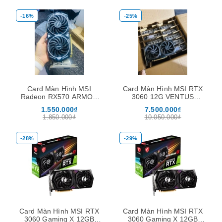
-16%
-25%
Card Màn Hình MSI
Card Màn Hình MSI RTX
Radeon RX570 ARMOR
3060 12G VENTUS
8G OC
2X(Hàng đã qua sử dụng,
1.550.000₫
7.500.000₫
Còn bảo hành hãng)
1.850.000₫
10.050.000₫
-28%
-29%
Card Màn Hình MSI RTX
Card Màn Hình MSI RTX
3060 Gaming X 12GB
3060 Gaming X 12GB