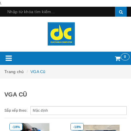
\
0
Trang chủ
VGA Cũ
VGA CŨ
Sắp xếp theo:
-18%
-18%