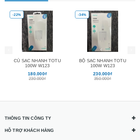
-22%
-34%
Mua hàng
Mua hàng
Mua
CỦ SẠC NHANH TOTU
BỘ SẠC NHANH TOTU
100W W123
100W W123
180.000₫
230.000₫
230.000₫
350.000₫
THÔNG TIN CÔNG TY
HỖ TRỢ KHÁCH HÀNG