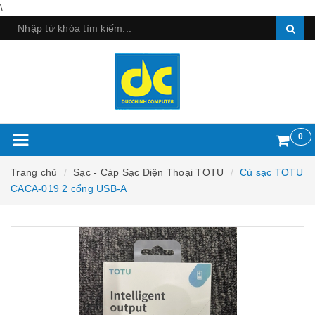
\
0
Trang chủ
Sạc - Cáp Sạc Điện Thoại TOTU
Củ sạc TOTU
CACA-019 2 cổng USB-A