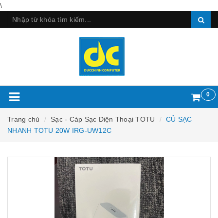
\
0
Trang chủ
Sạc - Cáp Sạc Điện Thoại TOTU
CỦ SẠC
NHANH TOTU 20W IRG-UW12C