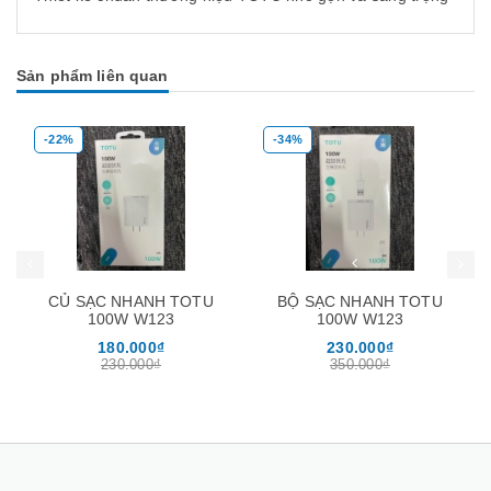
Sản phẩm liên quan
-22%
-34%
Mua hàng
Mua hàng
Mua
CỦ SẠC NHANH TOTU
BỘ SẠC NHANH TOTU
100W W123
100W W123
180.000₫
230.000₫
230.000₫
350.000₫