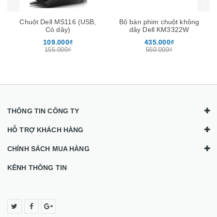
Bộ bàn phim chuột không
Bộ Phát WiFi ốp trần 3
dây Dell KM3322W
băng tần Tốc đố AC3000
chịu tải 200user -Neptune
435.000₫
650.000₫
Homa
550.000₫
995.000₫
THÔNG TIN CÔNG TY
HỖ TRỢ KHÁCH HÀNG
CHÍNH SÁCH MUA HÀNG
KÊNH THÔNG TIN