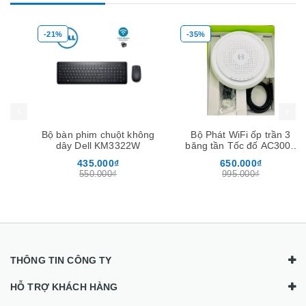
-21%
-35%
Mua hàng
Mua hàng
Mua
Bộ bàn phim chuột không
Bộ Phát WiFi ốp trần 3
dây Dell KM3322W
băng tần Tốc đố AC3000
chịu tải 200user -Neptune
435.000₫
650.000₫
Homa
550.000₫
995.000₫
THÔNG TIN CÔNG TY
HỖ TRỢ KHÁCH HÀNG