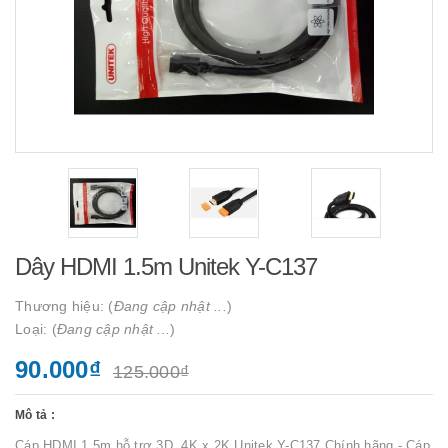
Dây HDMI 1.5m Unitek Y-C137
Thương hiệu: (
Đang cập nhật ...
)
Loại: (
Đang cập nhật ...
)
90.000₫
125.000₫
Mô tả :
Cáp HDMI 1,5m hỗ trợ 3D, 4K x 2K Unitek Y-C137 Chính hãng - Cáp