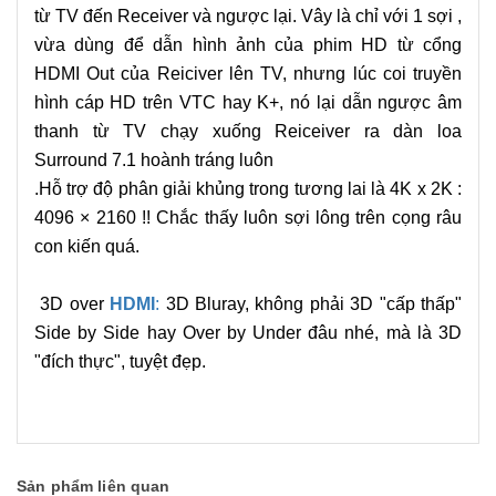
từ TV đến Receiver và ngược lại. Vây là chỉ với 1 sợi
,
vừa dùng để dẫn hình ảnh của phim HD từ cổng
HDMI Out của Reiciver lên TV, nhưng lúc coi truyền
hình cáp HD trên VTC hay K+, nó lại dẫn ngược âm
thanh từ TV chạy xuống Reiceiver ra dàn loa
Surround 7.1 hoành tráng luôn
.Hỗ trợ độ phân giải khủng trong tương lai là 4K x 2K :
4096 × 2160 !! Chắc thấy luôn sợi lông trên cọng râu
con kiến quá.
3D over
HDMI
:
3D Bluray, không phải 3D "cấp thấp"
Side by Side hay Over by Under đâu nhé, mà là 3D
"đích thực", tuyệt đẹp.
Sản phẩm liên quan