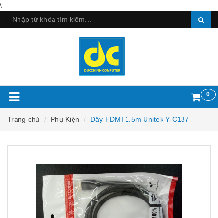
\
0
Trang chủ
Phụ Kiện
Dây HDMI 1.5m Unitek Y-C137