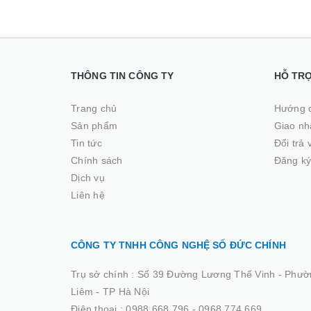
THÔNG TIN CÔNG TY
HỖ TR
Trang chủ
Hướng 
Sản phẩm
Giao nhâ
Tin tức
Đổi trả
Chính sách
Đăng ký
Dịch vụ
Liên hệ
CÔNG TY TNHH CÔNG NGHỆ SỐ ĐỨC CHÍNH
Trụ sở chính :
Số 39 Đường Lương Thế Vinh - Phườ
Liêm - TP Hà Nội
Điện thoại :
0988.668.796 - 0968.774.669