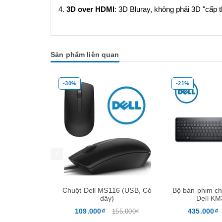
4.
3D over HDMI
: 3D Bluray, không phải 3D "cấp 
Sản phẩm liên quan
-30%
-21%
Mua hàng
Mua hàng
Chuột Dell MS116 (USB, Có
Bộ bàn phim chuột không
dây)
Dell KM3322W
109.000₫
435.000₫
155.000₫
550.000₫