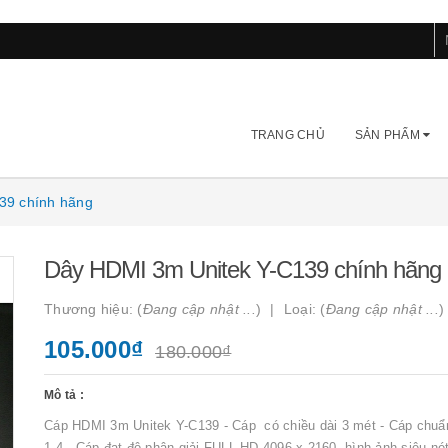
TRANG CHỦ
SẢN PHẨM
39 chính hãng
Dây HDMI 3m Unitek Y-C139 chính hãng
Thương hiệu: (
Đang cập nhật ...
)
Loại: (
Đang cập nhật ...
)
105.000₫
180.000₫
Mô tả :
Cáp HDMI 3m Unitek Y-C139 - Cáp có chiều dài 3 mét - Cáp chu
1.4 - Cáp đạt độ phân giải FULL HD 4096 x 2160, hình ảnh siêu né