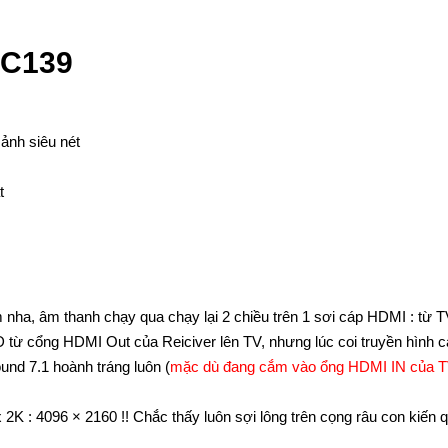
-C139
ảnh siêu nét
t
 nha, âm thanh chạy qua chạy lại 2 chiều trên 1 sơi cáp HDMI : từ TV
từ cổng HDMI Out của Reiciver lên TV, nhưng lúc coi truyền hình 
und 7.1 hoành tráng luôn (
mặc dù đang cắm vào ổng HDMI IN của 
x 2K : 4096 × 2160 !! Chắc thấy luôn sợi lông trên cọng râu con kiến 