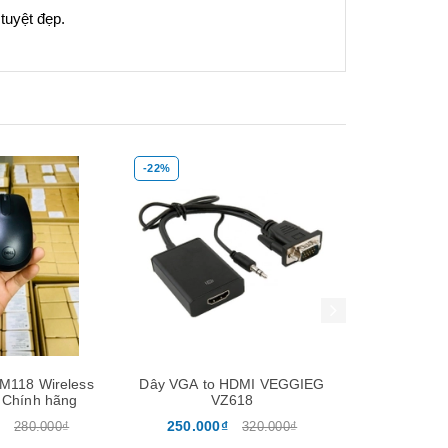
tuyệt đẹp.
-22%
-20%
em nhanh
Mua hàng
Xem nhanh
Mua hàng
less
Dây VGA to HDMI VEGGIEG
Audio quang VF1
ng
VZ618
250.000₫
240.000₫
₫
320.000₫
300.00