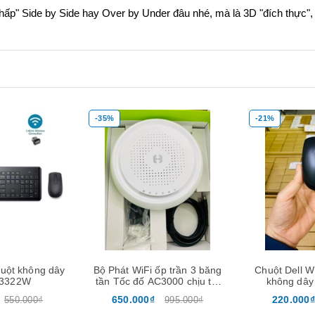
thấp" Side by Side hay Over by Under đâu nhé, mà là 3D "đích thực", 
-35%
-21%
Mua hàng
Xem nhanh
Mua hàng
X
 dây
Bộ Phát WiFi ốp trần 3 băng
Chuột Dell WM118 Wire
tần Tốc đố AC3000 chịu tải
không dây Chính hã
200user -Neptune Homa
650.000₫
220.000₫
995.000₫
280.000