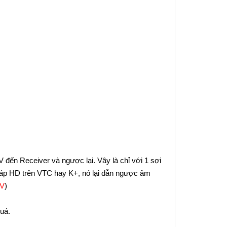
 đến Receiver và ngược lại. Vây là chỉ với 1 sợi
cáp HD trên VTC hay K+, nó lại dẫn ngược âm
TV
)
quá.