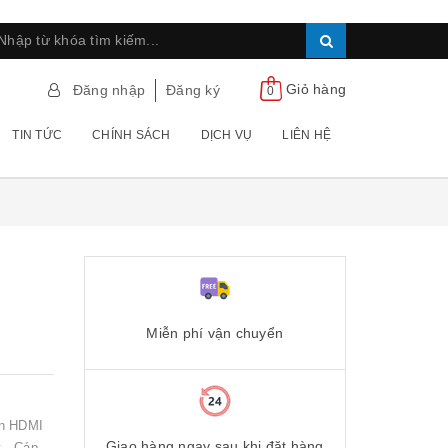
Giỏ hàng
Đăng nhập
Đăng ký
0
TIN TỨC
CHÍNH SÁCH
DỊCH VỤ
LIÊN HỆ
Miễn phí vận chuyển
ẩn HDMI
Giao hàng ngay sau khi đặt hàng
t - Cáp