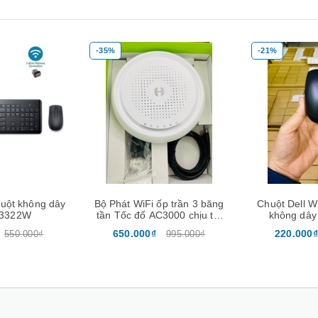
-35%
-21%
Mua hàng
Xem nhanh
Mua hàng
Xem nh
Bộ Phát WiFi ốp trần 3 băng
Chuột Dell WM118 Wireless
tần Tốc đố AC3000 chịu tải
không dây Chính hãng
200user -Neptune Homa
650.000₫
220.000₫
995.000₫
280.000₫