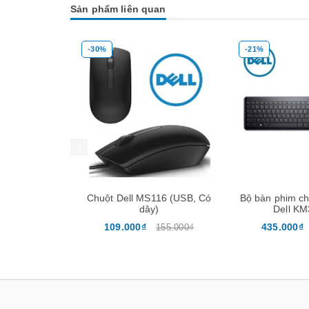
Sản phẩm liên quan
-30%
-21%
Mua hàng
Mua hàng
Chuột Dell MS116 (USB, Có
Bộ bàn phim chuột không dây
dây)
Dell KM3322W
109.000₫
435.000₫
155.000₫
550.000₫