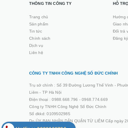
THÔNG TIN CÔNG TY
HỖ TR
Trang chủ
Hướng 
Sản phẩm
Giao nhâ
Tin tức
Đổi trả
Chính sách
Đăng ký
Dịch vụ
Liên hệ
CÔNG TY TNHH CÔNG NGHỆ SỐ ĐỨC CHÍNH
Trụ sở chính :
Số 39 Đường Lương Thế Vinh - Phườ
Liêm - TP Hà Nội
Điện thoại :
0988.668.796 - 0968.774.669
Công ty TNHH Công Nghệ Số Đức Chính
Số dkkd: 0109502985
Do ỦY BAN NHÂN DÂN QUẬN TỪ LIÊM Cấp ngày 20