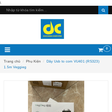
\
0
Trang chủ
Phụ Kiện
Dây Usb to com VU401 (RS323)
1.5m Veggieg