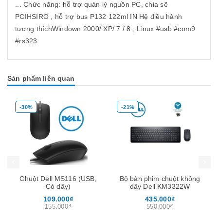
... Chức năng: hỗ trợ quản lý nguồn PC, chia sẽ
PCIHSIRO , hỗ trợ bus P132 122ml IN Hệ điều hành
tương thíchWindown 2000/ XP/ 7 / 8 , Linux #usb #com9
#rs323
Sản phẩm liên quan
-30%
-21%
Mua hàng
Mua hàng
Mua
Chuột Dell MS116 (USB,
Bộ bàn phim chuột không
Có dây)
dây Dell KM3322W
109.000₫
435.000₫
155.000₫
550.000₫