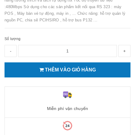
năng tương thích và tách tự động tốt Tốc độ truyền dữ liệu
:480Mbps Sử dụng cho các sản phẩm kết nối qua RS 323 : máy
POS , Máy bàn vé tự động, máy in , ... Chức năng: hỗ trợ quản lý
nguồn PC, chia sẽ PCIHSIRO , hỗ trợ bus P132 ...
Số lượng
-
+
THÊM VÀO GIỎ HÀNG
Miễn phí vận chuyển