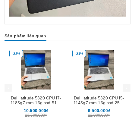
Sản phẩm liên quan
-22%
-21%
Mua hàng
Mua hàng
Mua
Dell latitude 5320 CPU i7-
Dell latitude 5320 CPU i5-
1185g7 ram 16g ssd 512g
1145g7 ram 16g ssd 256g
màn 13.3''FHD
màn 13.3''FHD
10.500.000₫
9.500.000₫
13.500.000₫
12.000.000₫