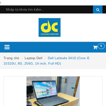
\
0
Trang chủ
Laptop Dell
Dell Latitude 3410 (Core i5
10310U, 8G, 256G, 14 inch, Full HD)