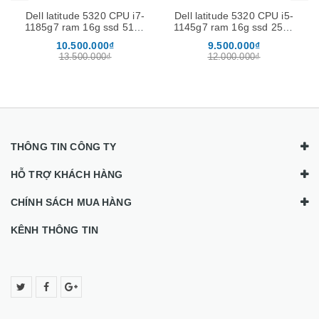
Dell latitude 5320 CPU i7-
Dell latitude 5320 CPU i5-
1185g7 ram 16g ssd 512g
1145g7 ram 16g ssd 256g
màn 13.3''FHD
màn 13.3''FHD
10.500.000₫
9.500.000₫
13.500.000₫
12.000.000₫
THÔNG TIN CÔNG TY
HỖ TRỢ KHÁCH HÀNG
CHÍNH SÁCH MUA HÀNG
KÊNH THÔNG TIN