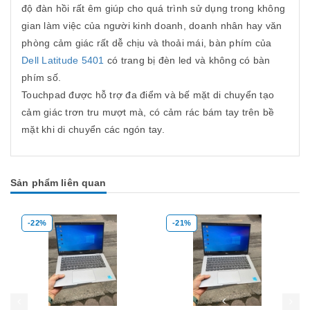
độ đàn hồi rất êm giúp cho quá trình sử dụng trong không
gian làm việc của người kinh doanh, doanh nhân hay văn
phòng cảm giác rất dễ chịu và thoải mái, bàn phím của
Dell Latitude 5401
có trang bị đèn led và không có bàn
phím số.
Touchpad được hỗ trợ đa điểm và bế mặt di chuyển tạo
cảm giác trơn tru mượt mà, có cảm rác bám tay trên bề
mặt khi di chuyển các ngón tay.
Sản phẩm liên quan
-22%
-21%
Mua hàng
Mua hàng
Mua