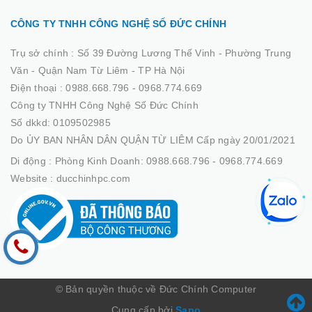
CÔNG TY TNHH CÔNG NGHỆ SỐ ĐỨC CHÍNH
Trụ sở chính :
Số 39 Đường Lương Thế Vinh - Phường Trung
Văn - Quận Nam Từ Liêm - TP Hà Nội
Điện thoại :
0988.668.796 - 0968.774.669
Công ty TNHH Công Nghệ Số Đức Chính
Số dkkd: 0109502985
Do ỦY BAN NHÂN DÂN QUẬN TỪ LIÊM Cấp ngày 20/01/2021
Di động :
Phòng Kinh Doanh: 0988.668.796 - 0968.774.669
Website :
ducchinhpc.com
© Bản quyền thuộc về Đức Chính Computer
Cung cấp bởi
Sapo