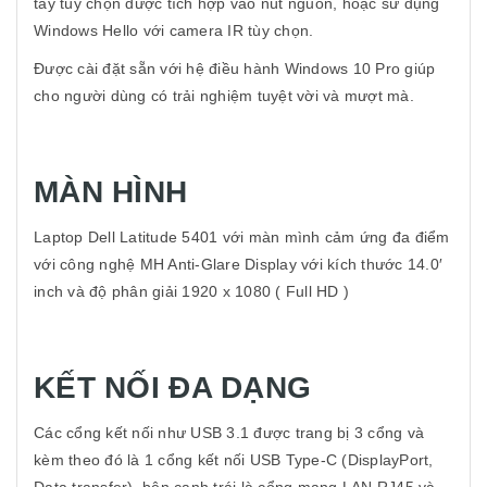
tay tùy chọn được tích hợp vào nút nguồn, hoặc sử dụng
Windows Hello với camera IR tùy chọn.
Được cài đặt sẵn với hệ điều hành Windows 10 Pro giúp
cho người dùng có trải nghiệm tuyệt vời và mượt mà.
MÀN HÌNH
Laptop Dell Latitude 5401 với màn mình cảm ứng đa điểm
với công nghệ MH Anti-Glare Display với kích thước 14.0′
inch và độ phân giải 1920 x 1080 ( Full HD )
KẾT NỐI ĐA DẠNG
Các cổng kết nối như USB 3.1 được trang bị 3 cổng và
kèm theo đó là 1 cổng kết nối USB Type-C (DisplayPort,
Data transfer), bên cạnh trái là cổng mạng LAN RJ45 và