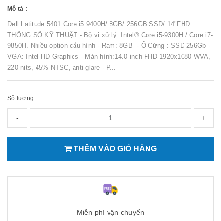
Mô tả :
Dell Latitude 5401 Core i5 9400H/ 8GB/ 256GB SSD/ 14"FHD
THÔNG SỐ KỸ THUẬT - Bộ vi xử lý: Intel® Core i5-9300H / Core i7-
9850H. Nhiều option cấu hình - Ram: 8GB - Ổ Cứng : SSD 256Gb -
VGA: Intel HD Graphics - Màn hình:14.0 inch FHD 1920x1080 WVA,
220 nits, 45% NTSC, anti-glare - P...
Số lượng
-
+
THÊM VÀO GIỎ HÀNG
Miễn phí vận chuyển