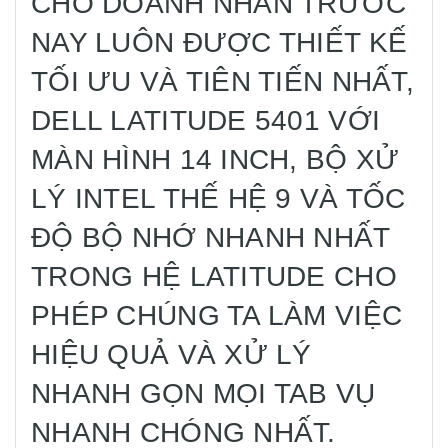
CHO DOANH NHÂN TRƯỚC
NAY LUÔN ĐƯỢC THIẾT KẾ
TỐI ƯU VÀ TIÊN TIẾN NHẤT,
DELL LATITUDE 5401 VỚI
MÀN HÌNH 14 INCH, BỘ XỬ
LÝ INTEL THẾ HỆ 9 VÀ TỐC
ĐỘ BỘ NHỚ NHANH NHẤT
TRONG HỆ LATITUDE CHO
PHÉP CHÚNG TA LÀM VIỆC
HIỆU QUẢ VÀ XỬ LÝ
NHANH GỌN MỌI TAB VỤ
NHANH CHÓNG NHẤT.