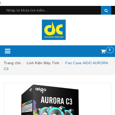
\
0
Trang chủ
Linh Kiện Máy Tính
Fan Case AIGO AURORA
C3