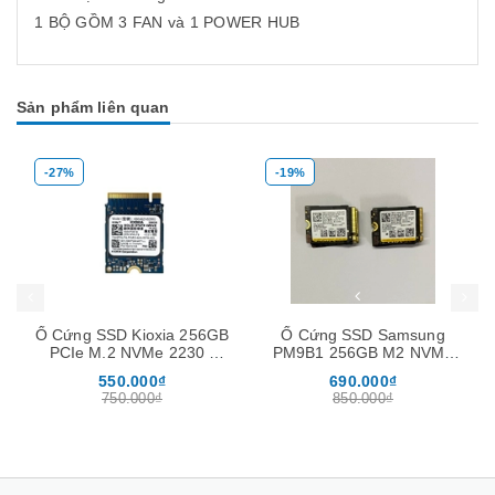
1 BỘ GỒM 3 FAN và 1 POWER HUB
Sản phẩm liên quan
-27%
-19%
Mua hàng
Mua hàng
Mua
Ổ Cứng SSD Kioxia 256GB
Ổ Cứng SSD Samsung
PCIe M.2 NVMe 2230 (
PM9B1 256GB M2 NVMe
tặng kèm nối dài M2280 )
2230 Gen4 x4
550.000₫
690.000₫
750.000₫
850.000₫