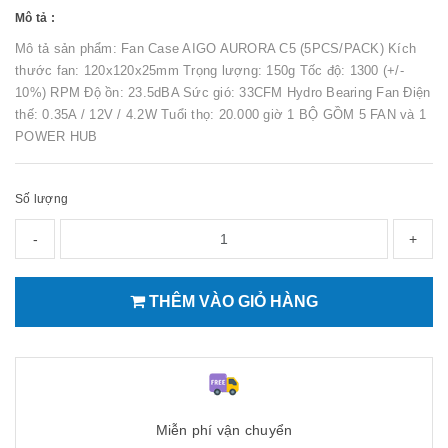
Mô tả :
Mô tả sản phẩm: Fan Case AIGO AURORA C5 (5PCS/PACK) Kích
thước fan: 120x120x25mm Trọng lượng: 150g Tốc độ: 1300 (+/-
10%) RPM Độ ồn: 23.5dBA Sức gió: 33CFM Hydro Bearing Fan Điện
thế: 0.35A / 12V / 4.2W Tuổi thọ: 20.000 giờ 1 BỘ GỒM 5 FAN và 1
POWER HUB
Số lượng
-
+
THÊM VÀO GIỎ HÀNG
Miễn phí vận chuyển