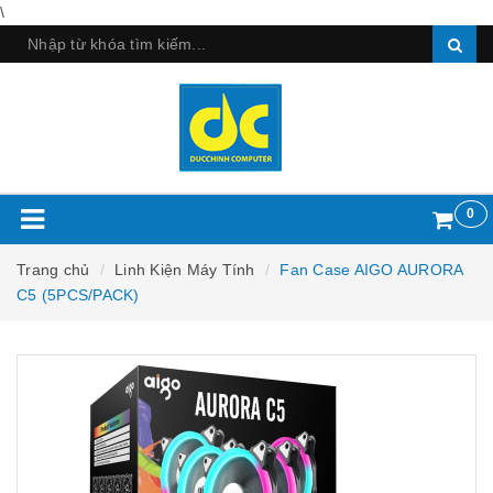
\
0
Trang chủ
Linh Kiện Máy Tính
Fan Case AIGO AURORA
C5 (5PCS/PACK)