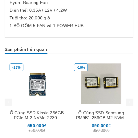
Hydro Bearing Fan
Điện thế: 0.35A / 12V / 4.2W
Tuổi thọ: 20.000 giờ
1 BỘ GỒM 5 FAN và 1 POWER HUB
Sản phẩm liên quan
-27%
-19%
Mua hàng
Mua hàng
Mua
Ổ Cứng SSD Kioxia 256GB
Ổ Cứng SSD Samsung
PCIe M.2 NVMe 2230 (
PM9B1 256GB M2 NVMe
tặng kèm nối dài M2280 )
2230 Gen4 x4
550.000₫
690.000₫
750.000₫
850.000₫